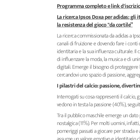
Programma completo e link d'iscrizi
La ricerca Ipsos Doxa per adidas: gli i
la resistenza del gioco "da cortile”
La ricerca commissionata da adidas a Ipso
canali di fruizione e dovendo fare i conti 
identitaria e la sua influenza culturale. I
di influenzare la moda, la musica e di uni
digitali. Emerge il bisogno di proteggere
cercandovi uno spazio di passione, aggreg
I pilastri del calcio: passione, divert
Interrogati su cosa rappresenti il calcio, g
vedono in testa la passione (40%), seguit
Tra il pubblico maschile emerge un dato
nostalgica (11%). Per molti uomini, infatti,
pomeriggi passati a giocare per strada e a
assume un valore emotivo e identitario c