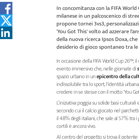
In concomitanza con la FIFA World C
milanese in un palcoscenico di stree
propone tornei 3vs3, personalizzazi
'You Got This' volto ad azzerare l'ans
della nuova ricerca Ipsos Doxa, che e
desiderio di gioco spontaneo tra l
In occasione della FIFA World Cup 26™, il 
evento immersivo che, nelle giornate di
spazio urbano in un
epicentro della cul
indissolubile tra lo sport, l'identità urban
credere in se stesse con il motto 'You Go
L’iniziativa poggia su solide basi culturali
secondo cui il calcio giocato nel parchett
il 48% degli italiani, che sale al 57% tra i 
cortili è ancora vivo.
Al centro del progetto si trova il potente 