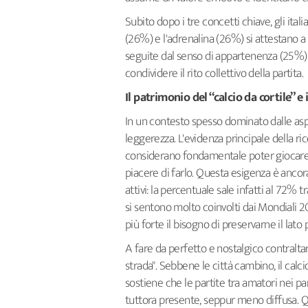
Subito dopo i tre concetti chiave, gli ital
(26%) e l'adrenalina (26%) si attestano a
seguite dal senso di appartenenza (25%) 
condividere il rito collettivo della partita.
Il patrimonio del “calcio da cortile” e
In un contesto spesso dominato dalle aspet
leggerezza. L'evidenza principale della ric
considerano fondamentale poter giocare a 
piacere di farlo. Questa esigenza è ancor
attivi: la percentuale sale infatti al 72% 
si sentono molto coinvolti dai Mondiali 2
più forte il bisogno di preservarne il lato
A fare da perfetto e nostalgico contraltar
strada". Sebbene le città cambino, il calci
sostiene che le partite tra amatori nei par
tuttora presente, seppur meno diffusa. Q