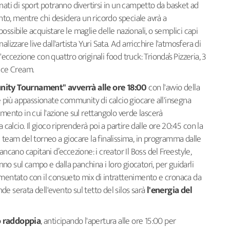
nati di sport potranno divertirsi in un campetto da basket ad
ento, mentre chi desidera un ricordo speciale avrà a
ssibile acquistare le maglie delle nazionali, o semplici capi
lizzare live dall'artista Yuri Sata. Ad arricchire l'atmosfera di
eccezione con quattro originali food truck: Trionda’s Pizzeria, 3
 Ice Cream.
unity Tournament" avverrà alle ore 18:00
con l'avvio della
le più appassionate community di calcio giocare all'insegna
omento in cui l'azione sul rettangolo verde lascerà
lcio. Il gioco riprenderà poi a partire dalle ore 20:45 con la
 team del torneo a giocare la finalissima, in programma dalle
ancano capitani d’eccezione: i creator Il Boss del Freestyle,
o sul campo e dalla panchina i loro giocatori, per guidarli
mmentato con il consueto mix di intrattenimento e cronaca da
e serata dell'evento sul tetto del silos sarà
l'energia del
 raddoppia
, anticipando l'apertura alle ore 15:00 per