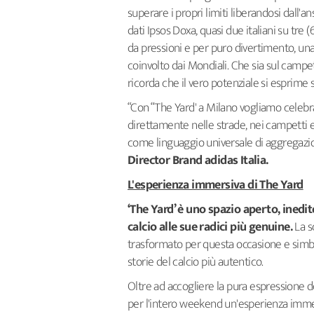
superare i propri limiti liberandosi dall'
dati Ipsos Doxa, quasi due italiani su tr
da pressioni e per puro divertimento, una
coinvolto dai Mondiali. Che sia sul campe
ricorda che il vero potenziale si esprime s
“Con “The Yard' a Milano vogliamo celebra
direttamente nelle strade, nei campetti e
come linguaggio universale di aggregazio
Director Brand adidas Italia.
L'esperienza immersiva di The Yard
‘The Yard’ è uno spazio aperto, inedit
calcio alle sue radici più genuine.
La sc
trasformato per questa occasione e simbo
storie del calcio più autentico.
Oltre ad accogliere la pura espressione de
per l'intero weekend un'esperienza immers