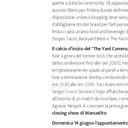
aperte a tutta la community. Gli appassio
accesso libero per l'intera durata dell'ev
disposizione un'area shopping dove sarà po
d'abbigliamento del brand per farli persona
festa ci sarà un'area food and beverage d'
Stripes Tacos, Backyard Bites e The Yard
Il calcio d'inizio del "The Yard Comm
fase a gironi del torneo 3vs3, che vedrà 
della condivisione fino alle ore 20:00, m
temporaneamente spazio al panel a tema ca
fase a eliminazione diretta, conducendo i
ore 21:30 alle ore 21:45. Tra i team non m
Sergio Cruz e Simone Crispo affiancherann
all’interno di un match da ricordare, co
Agnese Nespoli. A coronare la prima grand
closing show di Manuelito
.
Domenica 14 giugno l'appuntamento