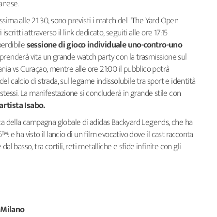
anese.
lissima alle 21.30, sono previsti i match del "The Yard Open
critti attraverso il link dedicato, seguiti alle ore 17:15
mperdibile
sessione di gioco individuale uno-contro-uno
0 prenderà vita un grande watch party con la trasmissione sul
 vs Curaçao, mentre alle ore 21:00 il pubblico potrà
del calcio di strada, sul legame indissolubile tra sport e identità
stessi. La manifestazione si concluderà in grande stile con
artista Isabo.
ica della campagna globale di adidas Backyard Legends, che ha
: e ha visto il lancio di un film evocativo dove il cast racconta
l basso, tra cortili, reti metalliche e sfide infinite con gli
– Milano