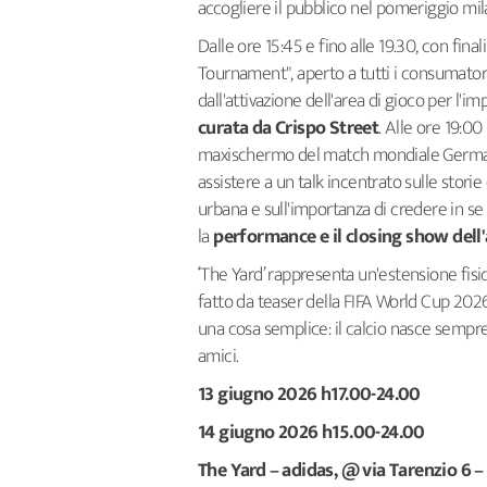
accogliere il pubblico nel pomeriggio mil
Dalle ore 15:45 e fino alle 19.30, con fina
Tournament", aperto a tutti i consumatori is
dall'attivazione dell'area di gioco per l'i
curata da Crispo Street
. Alle ore 19:0
maxischermo del match mondiale Germania
assistere a un talk incentrato sulle storie 
urbana e sull'importanza di credere in se 
la
performance e il closing show dell'
‘The Yard’ rappresenta un'estensione fis
fatto da teaser della FIFA World Cup 2026™
una cosa semplice: il calcio nasce sempre da
amici.
13 giugno 2026 h17.00-24.00
14 giugno 2026 h15.00-24.00
The Yard – adidas, @ via Tarenzio 6 