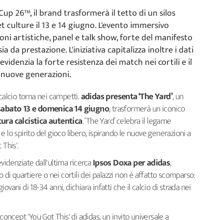
up 26™, il brand trasformerà il tetto di un silos
t culture il 13 e 14 giugno. L'evento immersivo
oni artistiche, panel e talk show, forte del manifesto
ia da prestazione. L'iniziativa capitalizza inoltre i dati
videnzia la forte resistenza dei match nei cortili e il
e nuove generazioni.
calcio torna nei campetti.
adidas presenta ‘The Yard’
, un
sabato 13 e domenica 14 giugno
, trasformerà un iconico
tura calcistica autentica
. ‘The Yard’ celebra il legame
a e lo spirito del gioco libero, ispirando le nuove generazioni a
t This'.
 evidenziate dall'ultima ricerca
Ipsos Doxa per adidas
,
o di quartiere o nei cortili dei palazzi non è affatto scomparso:
giovani di 18-34 anni, dichiara infatti che il calcio di strada nei
concept 'You Got This' di adidas, un invito universale a