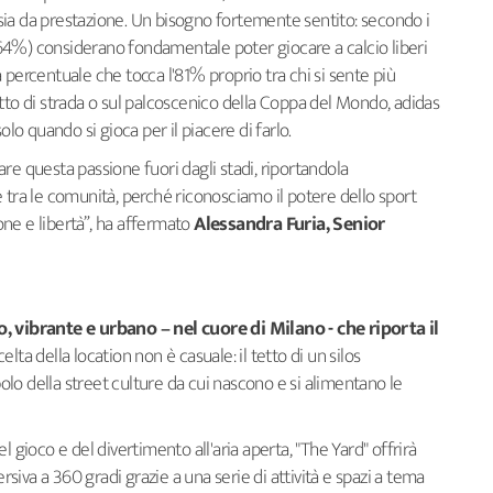
ansia da prestazione. Un bisogno fortemente sentito: secondo i
e (64%) considerano fondamentale poter giocare a calcio liberi
 percentuale che tocca l'81% proprio tra chi si sente più
tto di strada o sul palcoscenico della Coppa del Mondo, adidas
olo quando si gioca per il piacere di farlo.
re questa passione fuori dagli stadi, riportandola
 tra le comunità, perché riconosciamo il potere dello sport
ne e libertà”, ha affermato
Alessandra Furia, Senior
o, vibrante e urbano – nel cuore di Milano - che riporta il
elta della location non è casuale: il tetto di un silos
lo della street culture da cui nascono e si alimentano le
l gioco e del divertimento all'aria aperta, "The Yard" offrirà
iva a 360 gradi grazie a una serie di attività e spazi a tema