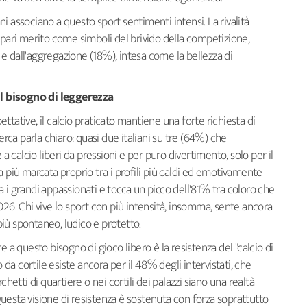
iani associano a questo sport sentimenti intensi. La rivalità
 pari merito come simboli del brivido della competizione,
e dall'aggregazione (18%), intesa come la bellezza di
 il bisogno di leggerezza
tative, il calcio praticato mantiene una forte richiesta di
erca parla chiaro: quasi due italiani su tre (64%) che
calcio liberi da pressioni e per puro divertimento, solo per il
a più marcata proprio tra i profili più caldi ed emotivamente
tra i grandi appassionati e tocca un picco dell'81% tra coloro che
026. Chi vive lo sport con più intensità, insomma, sente ancora
 più spontaneo, ludico e protetto.
e a questo bisogno di gioco libero è la resistenza del "calcio di
o da cortile esiste ancora per il 48% degli intervistati, che
chetti di quartiere o nei cortili dei palazzi siano una realtà
uesta visione di resistenza è sostenuta con forza soprattutto