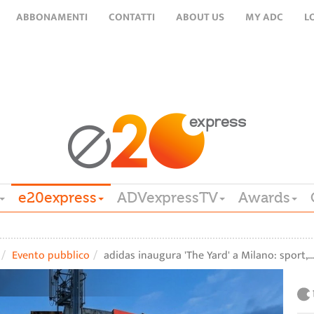
ABBONAMENTI
CONTATTI
ABOUT US
MY ADC
L
e20express
ADVexpressTV
Awards
Evento pubblico
adidas inaugura 'The Yard' a Milano: sport,…