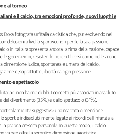
one al torneo
taliani e il calcio, tra emozioni profonde, nuovi luoghi e
s Doxa fotografa un'Italia calcistica che, pur evolvendo nei
con delusioni a livello sportivo, non perde la sua passione
l calcio in Italia rappresenta ancora l'anima della nazione, capace
re le generazioni, resistendo nei cortili così come nelle arene
 la dimensione ludica, spontanea e umana del calcio,
azione e, soprattutto, libertà da ogni pressione.
imento e spettacolo
li italiani non hanno dubbi. I concetti più associati in assoluto
a dal divertimento (35%) e dallo spettacolo (31%).
 particolarmente suggestivo: una marcata dimensione
 lo sport è indissolubilmente legato ai ricordi dell'infanzia, ai
lla propria crescita personale. In questo modo, il calcio
he va ben oltre la semplice dimensione agonistica.