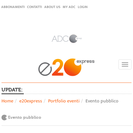
ABBONAMENTI
CONTATTI
ABOUT US
MY ADC
LOGIN
Togg
navi
UPDATE:
Home
e20express
Portfolio eventi
Evento pubblico
Evento pubblico