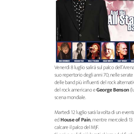
Venerdì 8 luglio salirà sul palco dell’Are
suo repertorio degli anni 70; nelle serate 
delle band più influenti del rock alternati
del rock americano e
George Benson
(l
scena mondiale.
Martedì 12 luglio sarà la volta di un event
ed
House of Pain
, mentre mercoledì 13
calcare il palco del MJF.