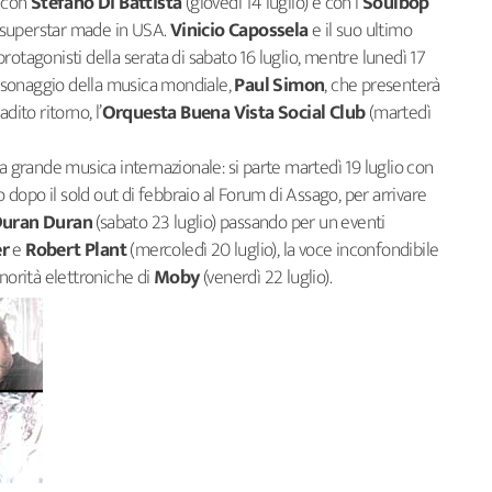
k con
Stefano Di Battista
(giovedì 14 luglio) e con i
Soulbop
ti superstar made in USA.
Vinicio Capossela
e il suo ultimo
rotagonisti della serata di sabato 16 luglio, mentre lunedì 17
personaggio della musica mondiale,
Paul Simon
, che presenterà
dito ritorno, l’
Orquesta Buena Vista Social Club
(martedì
la grande musica internazionale: si parte martedì 19 luglio con
 dopo il sold out di febbraio al Forum di Assago, per arrivare
uran
Duran
(sabato 23 luglio) passando per un eventi
r
e
Robert Plant
(mercoledì 20 luglio), la voce inconfondibile
onorità elettroniche di
Moby
(venerdì 22 luglio).