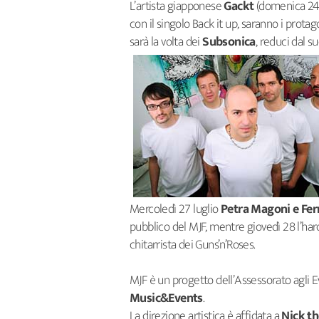
L’artista giapponese
Gackt
(domenica 24 
con il singolo Back it up, saranno i prota
sarà la volta dei
Subsonica
, reduci dal 
Mercoledì 27 luglio
Petra Magoni e Fer
pubblico del MJF, mentre giovedì 28 l’hard
chitarrista dei Guns’n’Roses.
MJF è un progetto dell’Assessorato agli 
Music&Events
.
La direzione artistica è affidata a
Nick th