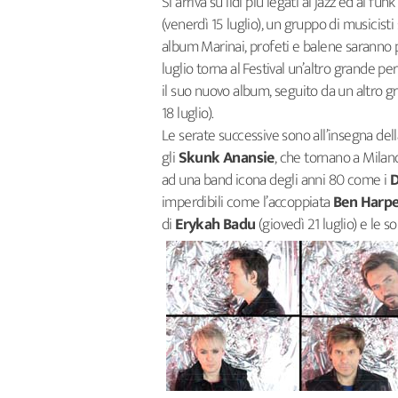
Si arriva su lidi più legati al jazz ed al fun
(venerdì 15 luglio), un gruppo di musicis
album Marinai, profeti e balene saranno p
luglio torna al Festival un’altro grande 
il suo nuovo album, seguito da un altro gra
18 luglio).
Le serate successive sono all’insegna del
gli
Skunk Anansie
, che tornano a Milano
ad una band icona degli anni 80 come i
D
imperdibili come l’accoppiata
Ben
Harpe
di
Erykah Badu
(giovedì 21 luglio) e le s