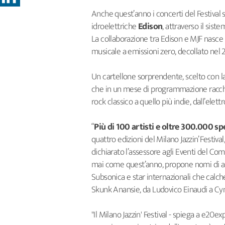
Anche quest’anno i concerti del Festival
idroelettriche
Edison
, attraverso il sist
La collaborazione tra Edison e MJF nasce 
musicale a emissioni zero, decollato nel 
Un cartellone sorprendente, scelto con l
che in un mese di programmazione racchiud
rock classico a quello più indie, dall’elett
“
Più di 100 artisti e oltre 300.000 sp
quattro edizioni del Milano Jazzin’ Festiv
dichiarato l’assessore agli Eventi del C
mai come quest’anno, propone nomi di alt
Subsonica e star internazionali che calche
Skunk Anansie, da Ludovico Einaudi a Cyn
"Il Milano Jazzin' Festival - spiega a e20e