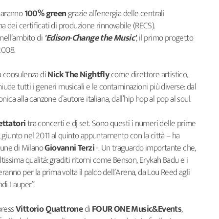
 saranno
100% green
grazie all’energia delle centrali
ema dei certificati di produzione rinnovabile (RECS).
nell’ambito di
'Edison-Change the Music'
, il primo progetto
2008.
a consulenza di
Nick The Nightfly
come direttore artistico,
e tutti i generi musicali e le contaminazioni più diverse: dal
ronica alla canzone d’autore italiana, dall’hip hop al pop al soul.
ettatori
tra concerti e dj set. Sono questi i numeri delle prime
al, giunto nel 2011 al quinto appuntamento con la città – ha
omune di Milano
Giovanni Terzi
-. Un traguardo importante che,
issima qualità: graditi ritorni come Benson, Erykah Badu e i
ranno per la prima volta il palco dell’Arena, da Lou Reed agli
di Lauper”.
xpress
Vittorio Quattrone
di
FOUR ONE Music&Events
,