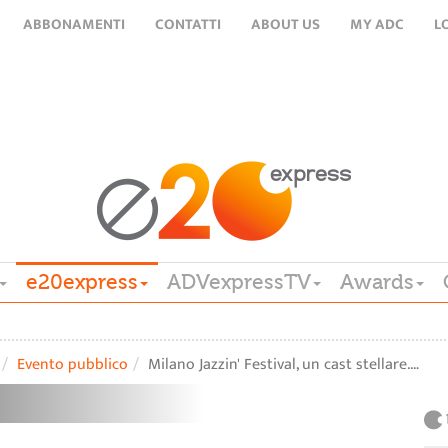
ABBONAMENTI
CONTATTI
ABOUT US
MY ADC
L
e20express
ADVexpressTV
Awards
Evento pubblico
Milano Jazzin' Festival, un cast stellare.…