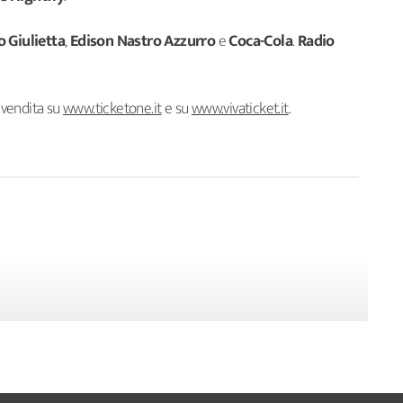
 Giulietta
,
Edison
Nastro Azzurro
e
Coca-Cola
.
Radio
revendita su
www.ticketone.it
e su
www.vivaticket.it
.