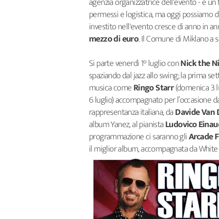
agenzia organizzatrice dell'evento - è un f
permessi e logistica, ma oggi possiamo dir
investito nell'evento cresce di anno in an
mezzo di euro
. Il Comune di Miklano a 
Si parte venerdì 1° luglio con
Nick the N
spaziando dal jazz allo swing; la prima s
musica come
Ringo Starr
(domenica 3 lu
6 luglio) accompagnato per l’occasione da
rappresentanza italiana, da
Davide Van 
album Yanez, al pianista
Ludovico Einau
programmazione ci saranno gli
Arcade F
il miglior album, accompagnata da White 