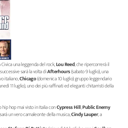
na Civica una leggenda del rock,
Lou Reed
, che ripercorrerà il
successive sarà la volta di
Afterhours
(sabato 9 luglio), una
vo italiano,
Chicago
(domenica 10 luglio) gruppo leggendario
unedì 11 luglio), uno dei più raffinati ed eleganti chitarristi della
o hip hop mai visto in Italia con
Cypress Hill
,
Public Enemy
 sarà un vero camaleonte della musica,
Cindy Lauper
, a