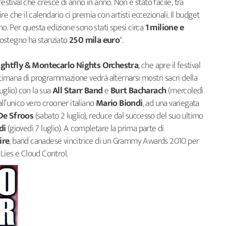
estival che cresce di anno in anno. Non è stato facile, tra
e che il calendario ci premia con artisti eccezionali. Il budget
no. Per questa edizione sono stati spesi circa
1 milione e
sostegno ha stanziato
250 mila euro
".
ightfly & Montecarlo Nights Orchestra
, che apre il festival
ettimana di programmazione vedrà alternarsi mostri sacri della
glio) con la sua
All Starr Band
e
Burt Bacharach
(mercoledì
ll’unico vero crooner italiano
Mario Biondi
, ad una variegata
De Sfroos
(sabato 2 luglio), reduce dal successo del suo ultimo
di
(giovedì 7 luglio). A completare la prima parte di
ire
, band canadese vincitrice di un Grammy Awards 2010 per
Lies e Cloud Control.