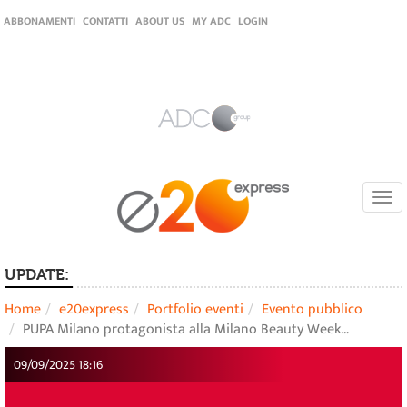
ABBONAMENTI
CONTATTI
ABOUT US
MY ADC
LOGIN
Togg
navi
UPDATE:
Home
e20express
Portfolio eventi
Evento pubblico
PUPA Milano protagonista alla Milano Beauty Week…
09/09/2025 18:16