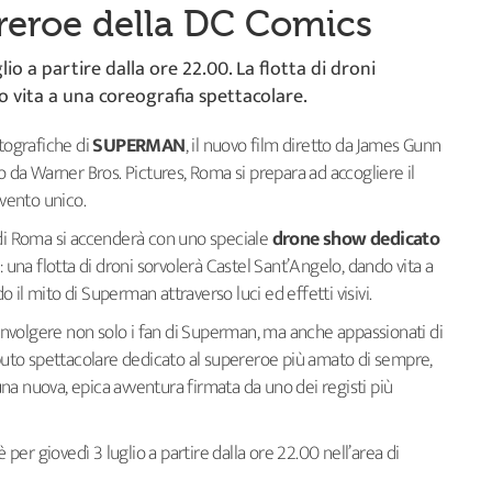
ereroe della DC Comics
o a partire dalla ore 22.00. La flotta di droni
 vita a una coreografia spettacolare.
atografiche di
SUPERMAN
, il nuovo film diretto da James Gunn
o da Warner Bros. Pictures, Roma si prepara ad accogliere il
vento unico.
elo di Roma si accenderà con uno speciale
drone show dedicato
: una flotta di droni sorvolerà Castel Sant’Angelo, dando vita a
il mito di Superman attraverso luci ed effetti visivi.
nvolgere non solo i fan di Superman, ma anche appassionati di
ibuto spettacolare dedicato al supereroe più amato di sempre,
na nuova, epica avventura firmata da uno dei registi più
è per giovedì 3 luglio a partire dalla ore 22.00 nell’area di