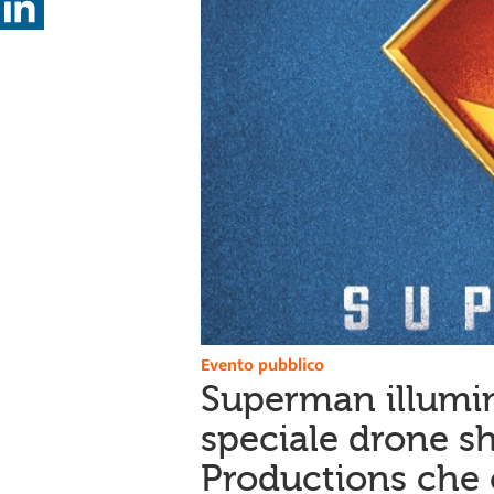
Evento pubblico
Superman illumin
speciale drone s
Productions che c