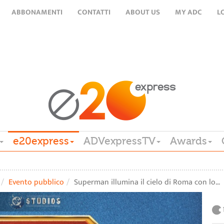
ABBONAMENTI
CONTATTI
ABOUT US
MY ADC
L
e20express
ADVexpressTV
Awards
Evento pubblico
Superman illumina il cielo di Roma con lo…