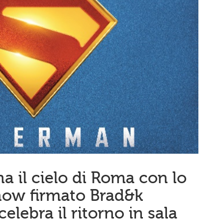
a il cielo di Roma con lo
how firmato Brad&k
elebra il ritorno in sala