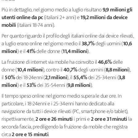
Più in dettaglio, nel giorno medio a luglio risultano
9,9 milioni gli
utenti online da pc
(italiani 2+ anni) e
19,2 milioni
da device
mobili
(italiani 18-74 anni).
Per quanto riguardo il profilo degli italiani online dai device rilevati,
a luglio erano online nel giorno medio il
38,7%
degli uomini (
10,6
milioni
) e il
41%
delle donne (
11,4 milioni
).
La fruizione di internet via mobile ha coinvolto il
46,6%
delle
donne (
10,4 milioni
), contro il
40,7%
degli uomini (
8,8 milioni
),
il
50%
dei 18-24enni (
2,1 milioni
), il
55,4%
dei 25-34enni (
3,8
milioni
) e il
53%
dei 35-54enni (
9,8 milioni
).
Il tempo speso online nel giorno medio supera le due ore. In
particolare, i 18-24enni e i 25-34enni hanno dedicato alla
navigazione da tutti i device rilevati (PC, smartphone e/o tablet),
rispettivamente,
2 ore e 26 minuti
i primi e
2 ore e 31 minuti
la
seconda fascia, prediligendo la fruizione da mobile che registra
circa
2 ore e 15 minuti
.