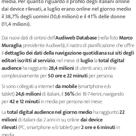
media. Per quanto riguardo il profilo degli italiani online
dai device rilevati, a luglio erano online nel giorno medio
il 38,7% degli uomini (10,6 milioni) e il 41% delle donne
(11,4 milioni).
Dai nuovi dati di sintesi dell’
Audiweb Database
(nella foto
Marco
Muraglia
, presidente Audiweb), il nastro di pianificazione che offre
il
dettaglio dei dati della navigazione quotidiana sui siti degli
editori iscritti al servizio
, nel mese di
luglio
la
total digital
audience
ha raggiunto
28,4 milioni
di utenti unici, online
complessivamente per
50 ore e 22 minuti
per persona.
Si sono collegati a internet
da mobile
(smartphone e/o
tablet)
24,6 milioni
di italiani, il
56%
dei 18-74enni, navigando
per
42 e 12 minuti
in media per persona nel mese.
La
total digital audience nel giorno medio
ha raggiunto
22
milioni
di italiani dai 2 anni in su, online
dai device
rilevati
(PC, smartphone e/o tablet) per
2 ore e 6 minuti
in
media.