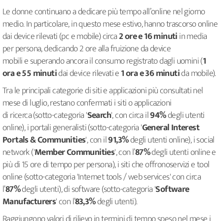
Le donne continuano a dedicare più tempo all’online nel giorno
medio. In particolare, in questo mese estivo, hanno trascorso online
dai device rilevati (pc e mobile) circa
2 ore e 16 minuti
in media
per persona, dedicando 2 ore alla fruizione da device
mobili e superando ancora il consumo registrato dagli uomini (
1
ora e 55 minuti
dai device rilevati e
1 ora e 36 minuti
da mobile).
Tra le principali categorie di siti e applicazioni più consultati nel
mese di luglio, restano confermati i siti o applicazioni
di ricerca (sotto-categoria '
Search
', con circa il
94%
degli utenti
online), i portali generalisti (sotto-categoria '
General Interest
Portals & Communities
', con il
91,3%
degli utenti online), i social
network ('
Member Communities
', con l’
87%
degli utenti online e
più di 15 ore di tempo per persona), i siti che offronoservizi e tool
online (sotto-categoria 'Internet tools / web services' con circa
l’
87%
degli utenti), di software (sotto-categoria '
Software
Manufacturers
' con l’
83,3%
degli utenti).
Raggiungono valori di rilievo in termini di tempo speso nel mese i