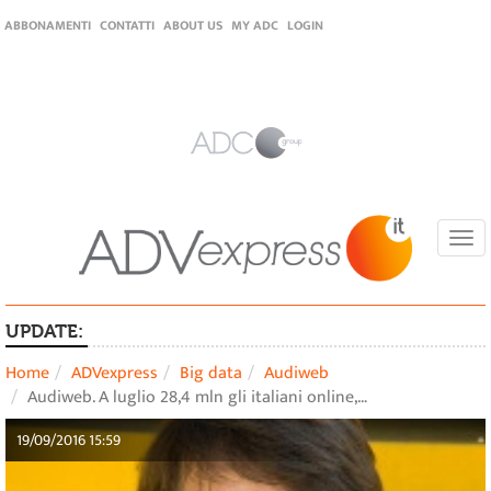
ABBONAMENTI
CONTATTI
ABOUT US
MY ADC
LOGIN
Togg
navi
UPDATE:
Home
ADVexpress
Big data
Audiweb
Audiweb. A luglio 28,4 mln gli italiani online,…
19/09/2016 15:59