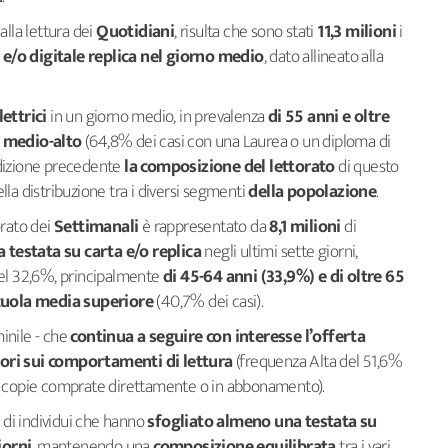
alla lettura dei
Quotidiani
, risulta che sono stati
11,3 milioni
i
e/o digitale replica nel giorno medio
, dato allineato alla
lettrici
in un giorno medio, in prevalenza
di 55 anni e oltre
o medio-alto
(64,8% dei casi con una Laurea o un diploma di
’edizione precedente
la composizione del lettorato
di questo
lla distribuzione tra i diversi segmenti
della popolazione
.
orato dei
Settimanali
è rappresentato da
8,1 milioni
di
 testata su carta e/o replica
negli ultimi sette giorni,
l 32,6%, principalmente
di 45-64 anni (33,9%) e di oltre 65
cuola media superiore
(40,7% dei casi).
nile - che
continua a seguire con interesse l’offerta
tori sui comportamenti di lettura
(frequenza Alta del 51,6%
lle copie comprate direttamente o in abbonamento).
di individui che hanno
sfogliato almeno una testata su
iorni
, mantenendo una
composizione equilibrata
tra i vari