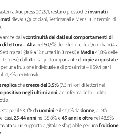
sistema Audipress 2025/I, restano pressoché
invariati
i
rmati
rilevati (Quotidiani, Settimanali e Mensili), in termini di
.
a anche dalla
continuità dei dati sui comportamenti di
 di lettura
–
Alta
nel 60,6% delle letture dei Quotidiani (4 a
 Settimanali (da 9 a 12 numeri in 3 mesi) e
Media
41,8% delle
n 12 mesi); dall’altro, la quota importante di
copie acquistate
per una fruizione individuale e di prossimità – il 59,4 per i
 il 71,7% dei Mensili.
 replica
che
cresce del 3,5%
(7,6 milioni di lettori nel
positivo negli ultimi anni
, a conferma della qualità
otto.
sto per il 53,9% da
uomini
e il 46,1% da
donne
, di età
i casi,
25-44 anni
nel 35,8% e
45 anni e oltre
nel 48,5% -
raslata su un supporto digitale e sfogliabile per una
fruizione
e
.