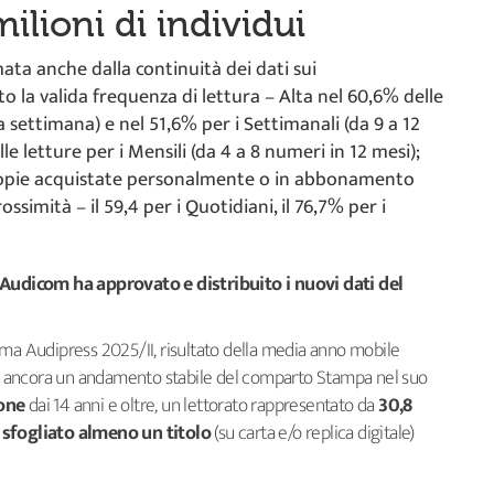
milioni di individui
ata anche dalla continuità dei dati sui
o la valida frequenza di lettura – Alta nel 60,6% delle
a settimana) e nel 51,6% per i Settimanali (da 9 a 12
e letture per i Mensili (da 4 a 8 numeri in 12 mesi);
i copie acquistate personalmente o in abbonamento
ssimità – il 59,4 per i Quotidiani, il 76,7% per i
 Audicom ha approvato e distribuito i nuovi dati del
ema Audipress 2025/II, risultato della media anno mobile
 ancora un andamento stabile del comparto Stampa nel suo
one
dai 14 anni e oltre, un lettorato rappresentato da
30,8
o sfogliato almeno un titolo
(su carta e/o replica digitale)