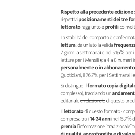
Rispetto alla precedente edizione
rispettivi
posizionamenti dei tre fo
lettorato
raggiunto e
profili
coinvolti
La stabilità del comparto è confermat
lettura
: da un lato la valida
frequenza
7 giorni a settimana) e nel 51,6% per i
letture per i Mensili (da 4 a 8 numeri i
personalmente o in abbonamento
Quotidiani, il 76,7% per i Settimanali e
Si distingue il
formato copia digitale
complesso), tracciando un
andamento 
editoriale
e relazionale
di questo prod
Il
lettorato
di questo formato - compo
compresa tra i
14-24 anni
nel 15,7% de
premia
l’informazione “tradizionale” t
di qualità, approfondita e di valor