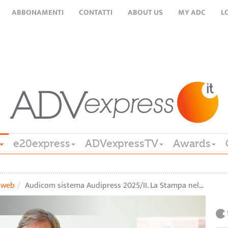
ABBONAMENTI
CONTATTI
ABOUT US
MY ADC
L
e20express
ADVexpressTV
Awards
iweb
Audicom sistema Audipress 2025/II. La Stampa nel…