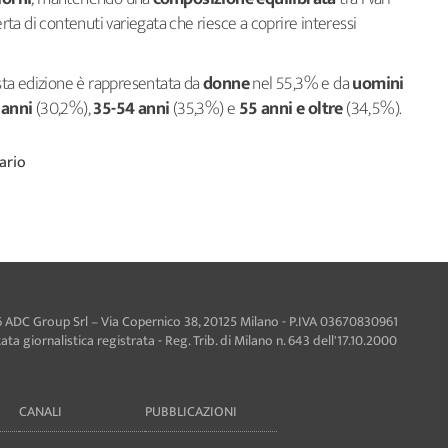
rta di contenuti variegata che riesce a coprire interessi
questa edizione è rappresentata da
donne
nel 55,3% e da
uomini
 anni
(30,2%),
35-54 anni
(35,3%) e
55 anni e oltre
(34,5%).
ario
 ADC Group Srl – Via Copernico 38, 20125 Milano - P.IVA 03670830961
ta giornalistica registrata - Reg. Trib. di Milano n. 643 dell'17.10.2000
CANALI
PUBBLICAZIONI