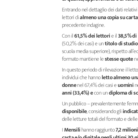
Entrando nel dettaglio dei dati relativi 
lettori di
almeno una copia su carta 
precedente indagine.
Con il
61,5% dei lettori
e il
38,5% di 
(50,2% dei casi) e un
titolo di studi
scuola media superiore), rispetto all
formato mantiene le
stesse quote
ne
In questo periodo di rilevazione il lett
individui che hanno
letto almeno una
donne
nel 67,4% dei casi e
uomini
ne
anni (33,4%) e
con un
diploma di s
Un pubblico – prevalentemente femmi
disponibile
, considerando gli
indica
delle letture totali del formato e de
I
Mensili
hanno raggiunto
7,2 milioni
carta e/o digitale negli ultimi 30 g