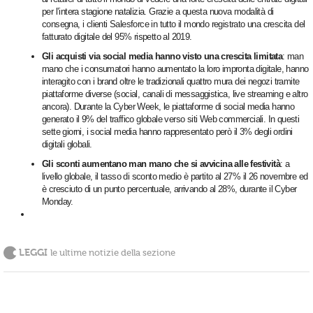
per l’intera stagione natalizia. Grazie a questa nuova modalità di
consegna, i clienti Salesforce in tutto il mondo registrato una crescita del
fatturato digitale del 95% rispetto al 2019.
Gli acquisti via social media hanno visto una crescita limitata
: man
mano che i consumatori hanno aumentato la loro impronta digitale, hanno
interagito con i brand oltre le tradizionali quattro mura dei negozi tramite
piattaforme diverse (social, canali di messaggistica, live streaming e altro
ancora). Durante la Cyber Week, le piattaforme di social media hanno
generato il 9% del traffico globale verso siti Web commerciali. In questi
sette giorni, i social media hanno rappresentato però il 3% degli ordini
digitali globali.
Gli sconti aumentano man mano che si avvicina alle festività
: a
livello globale, il tasso di sconto medio è partito al 27% il 26 novembre ed
è cresciuto di un punto percentuale, arrivando al 28%, durante il Cyber
Monday.
LEGGI
le ultime notizie della sezione