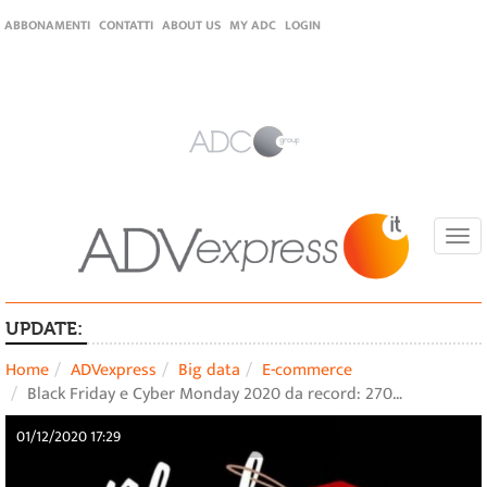
ABBONAMENTI
CONTATTI
ABOUT US
MY ADC
LOGIN
Togg
navi
UPDATE:
Home
ADVexpress
Big data
E-commerce
Black Friday e Cyber Monday 2020 da record: 270…
01/12/2020 17:29