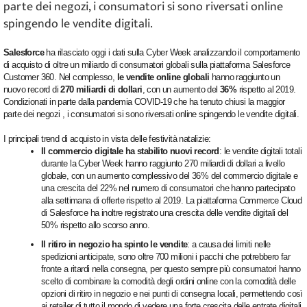
parte dei negozi, i consumatori si sono riversati online
spingendo le vendite digitali.
Salesforce
ha rilasciato oggi i dati sulla Cyber Week analizzando il comportamento
di acquisto di oltre un miliardo di consumatori globali sulla piattaforma Salesforce
Customer 360. Nel complesso,
le vendite online globali
hanno raggiunto un
nuovo record di
270 miliardi di dollari
, con un aumento del
36%
rispetto al 2019.
Condizionati in parte dalla pandemia COVID-19 che ha tenuto chiusi la maggior
parte dei negozi , i consumatori si sono riversati online spingendo le vendite digitali.
I principali trend di acquisto in vista delle festività natalizie:
Il commercio digitale ha stabilito nuovi record
: le vendite digitali totali
durante la Cyber Week hanno raggiunto 270 miliardi di dollari a livello
globale, con un aumento complessivo del 36% del commercio digitale e
una crescita del 22% nel numero di consumatori che hanno partecipato
alla settimana di offerte rispetto al 2019. La piattaforma Commerce Cloud
di Salesforce ha inoltre registrato una crescita delle vendite digitali del
50% rispetto allo scorso anno.
Il ritiro in negozio ha spinto le vendite
: a causa dei limiti nelle
spedizioni anticipate, sono oltre 700 milioni i pacchi che potrebbero far
fronte a ritardi nella consegna, per questo sempre più consumatori hanno
scelto di combinare la comodità degli ordini online con la comodità delle
opzioni di ritiro in negozio e nei punti di consegna locali, permettendo così
ai retailer di tutto il mondo di vedere una forte crescita delle entrate digitali