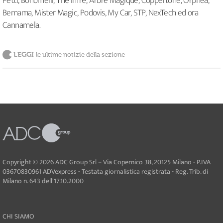
Petti, Bonomelli, Thé Infré, Arbre Magique, Coppertone, Orphea,
Bemama, Mister Magic, Podovis, My Car, STP, NexTech ed ora
Cannamela.
LEGGI
le ultime notizie della sezione
Copyright © 2026 ADC Group Srl – Via Copernico 38, 20125 Milano - P.IVA
03670830961 ADVexpress - Testata giornalistica registrata - Reg. Trib. di
Milano n. 643 dell'17.10.2000
CHI SIAMO