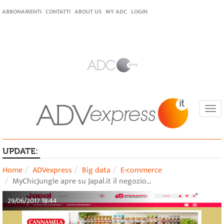
ABBONAMENTI
CONTATTI
ABOUT US
MY ADC
LOGIN
Togg
navi
UPDATE:
Home
ADVexpress
Big data
E-commerce
MyChicJungle apre su Japal.it il negozio…
29/06/2017 18:44