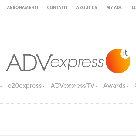
ABBONAMENTI
CONTATTI
ABOUT US
MY ADC
L
e20express
ADVexpressTV
Awards