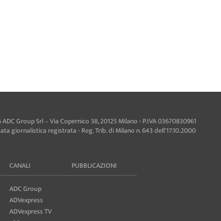
 ADC Group Srl – Via Copernico 38, 20125 Milano - P.IVA 03670830961
ta giornalistica registrata - Reg. Trib. di Milano n. 643 dell'17.10.2000
CANALI
PUBBLICAZIONI
ADC Group
ADVexpress
ADVexpress TV