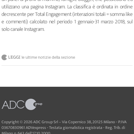
utilizzano una pagina Instagram. La classifica è ordinata in ordine
decrescente per Total Engagement (interazioni totali = somma like
e commenti) calcolato nel periodo 1 gennaio-31 marzo 2018, sul
solo canale Instagram.
LEGGI
le ultime notizie della sezione
Copyright © 2026 ADC Group Srl – Via Copernico 38, 20125 Milano - P.IVA
03670830961 ADVexpress - Testata giornalistica registrata - Reg. Trib. di
Milano n. 643 dell'17.10.2000