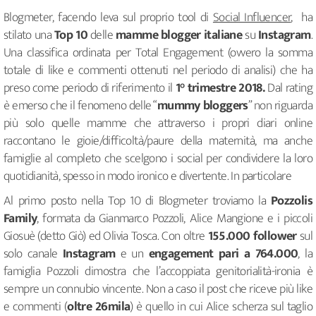
Blogmeter, facendo leva sul proprio tool di
Social Influencer
, ha
stilato una
Top 10
delle
mamme blogger italiane
su
Instagram
.
Una classifica ordinata per Total Engagement (ovvero la somma
totale di like e commenti ottenuti nel periodo di analisi) che ha
preso come periodo di riferimento il
1° trimestre 2018.
Dal rating
è emerso che il fenomeno delle “
mummy bloggers
” non riguarda
più solo quelle mamme che attraverso i propri diari online
raccontano le gioie/difficoltà/paure della maternità, ma anche
famiglie al completo che scelgono i social per condividere la loro
quotidianità, spesso in modo ironico e divertente. In particolare
Al primo posto nella Top 10 di Blogmeter troviamo la
Pozzolis
Family
, formata da Gianmarco Pozzoli, Alice Mangione e i piccoli
Giosuè (detto Giò) ed Olivia Tosca. Con oltre
155.000 follower
sul
solo canale
Instagram
e un
engagement pari a 764.000
, la
famiglia Pozzoli dimostra che l’accoppiata genitorialità-ironia è
sempre un connubio vincente. Non a caso il post che riceve più like
e commenti (
oltre 26mila
) è quello in cui Alice scherza sul taglio