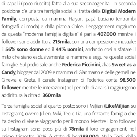
di capelli (poco riuscito) fatto alla sua secondogenita. In seconda
posizione c’è un’altra famiglia social: si tratta della
Digital Modern
Family
, composta da mamma Haiyan, papà Luciano (entrambi
fotografi di moda) e dalla piccola Chloe. L’engagement raggiunto
da questa “moderna famiglia digitale” è pari a
407.000
mentre i
follower sono addirittura
215mila
, con una composizione inusuale:
il
56% sono donne
ed il
44% uomini
, andando così a sfatare il
mito che siano esclusivamente le mamme a seguire queste social
famiglie. Sul podio sale anche
Federica Piccinini
, alias
Sweet as a
Candy
, blogger dal 2009 e mamma di Gianmarco e delle gemelline
Ginevra e Greta. Il canale Instagram di Federica conta
98.500
follower
mentre le interazioni (nel periodo di analisi) raggiungono
addirittura la cifra di
360mila
.
Terza famiglia social al quarto posto: sono i Miljian (
LikeMiljian
su
Instagram), ovvero Julien, Miki, Teo e Lia, una frizzante famiglia che
ha deciso di vivere viaggiando per il mondo. Mentre i loro follower
su Instagram sono poco più di
78mila
il loro engagement, nel
primo trimestre 2018, è stato di ben
299.000
. Nella Top5 della