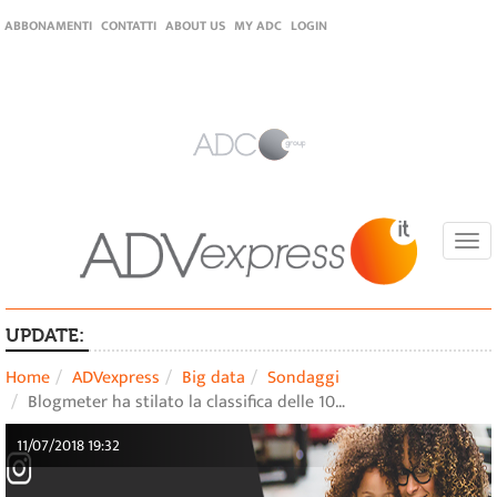
ABBONAMENTI
CONTATTI
ABOUT US
MY ADC
LOGIN
Togg
navi
UPDATE:
Home
ADVexpress
Big data
Sondaggi
Blogmeter ha stilato la classifica delle 10…
11/07/2018 19:32