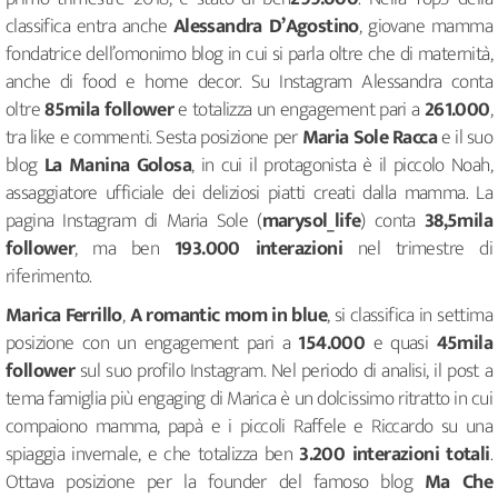
classifica entra anche
Alessandra D’Agostino
, giovane mamma
fondatrice dell’omonimo blog in cui si parla oltre che di maternità,
anche di food e home decor. Su Instagram Alessandra conta
oltre
85mila follower
e totalizza un engagement pari a
261.000
,
tra like e commenti. Sesta posizione per
Maria Sole Racca
e il suo
blog
La Manina Golosa
, in cui il protagonista è il piccolo Noah,
assaggiatore ufficiale dei deliziosi piatti creati dalla mamma. La
pagina Instagram di Maria Sole (
marysol_life
) conta
38,5mila
follower
, ma ben
193.000 interazioni
nel trimestre di
riferimento.
Marica Ferrillo
,
A romantic mom in blue
, si classifica in settima
posizione con un engagement pari a
154.000
e quasi
45mila
follower
sul suo profilo Instagram. Nel periodo di analisi, il post a
tema famiglia più engaging di Marica è un dolcissimo ritratto in cui
compaiono mamma, papà e i piccoli Raffele e Riccardo su una
spiaggia invernale, e che totalizza ben
3.200 interazioni totali
.
Ottava posizione per la founder del famoso blog
Ma Che