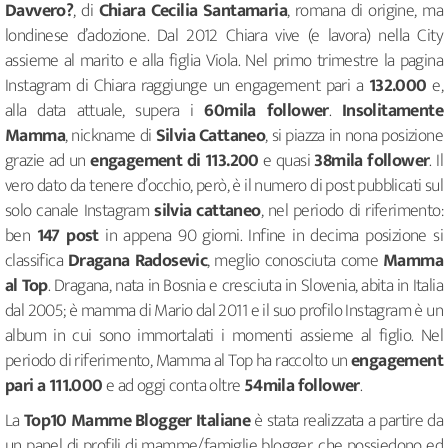
Davvero?
, di
Chiara Cecilia Santamaria
, romana di origine, ma
londinese d’adozione. Dal 2012 Chiara vive (e lavora) nella City
assieme al marito e alla figlia Viola. Nel primo trimestre la pagina
Instagram di Chiara raggiunge un engagement pari a
132.000
e,
alla data attuale, supera i
60mila follower
.
Insolitamente
Mamma
, nickname di
Silvia Cattaneo
, si piazza in nona posizione
grazie ad un
engagement di 113.200
e quasi
38mila follower
. Il
vero dato da tenere d’occhio, però, è il numero di post pubblicati sul
solo canale Instagram
silvia cattaneo
, nel periodo di riferimento:
ben
147 post
in appena 90 giorni. Infine in decima posizione si
classifica
Dragana Radosevic
, meglio conosciuta come
Mamma
al Top
. Dragana, nata in Bosnia e cresciuta in Slovenia, abita in Italia
dal 2005; è mamma di Mario dal 2011 e il suo profilo Instagram è un
album in cui sono immortalati i momenti assieme al figlio. Nel
periodo di riferimento, Mamma al Top ha raccolto un
engagement
pari a 111.000
e ad oggi conta oltre
54mila follower
.
La
Top10 Mamme Blogger Italiane
è stata realizzata a partire da
un panel di profili di mamme/famiglie blogger, che possiedono ed