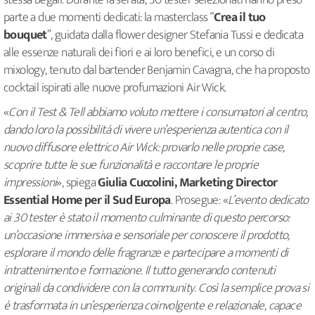
stessa Begali. Durante la serata, 30 tester selezionati hanno preso
parte a due momenti dedicati: la masterclass “
Crea il tuo
bouquet
”, guidata dalla flower designer Stefania Tussi e dedicata
alle essenze naturali dei fiori e ai loro benefici, e un corso di
mixology, tenuto dal bartender Benjamin Cavagna, che ha proposto
cocktail ispirati alle nuove profumazioni Air Wick.
«
Con il Test & Tell abbiamo voluto mettere i consumatori al centro,
dando loro la possibilità di vivere un’esperienza autentica con il
nuovo diffusore elettrico Air Wick: provarlo nelle proprie case,
scoprire tutte le sue funzionalità e raccontare le proprie
impressioni
», spiega
Giulia Cuccolini, Marketing Director
Essential Home per il Sud Europa
. Prosegue: «
L’evento dedicato
ai 30 tester è stato il momento culminante di questo percorso:
un’occasione immersiva e sensoriale per conoscere il prodotto,
esplorare il mondo delle fragranze e partecipare a momenti di
intrattenimento e formazione. Il tutto generando contenuti
originali da condividere con la community. Così la semplice prova si
è trasformata in un’esperienza coinvolgente e relazionale, capace