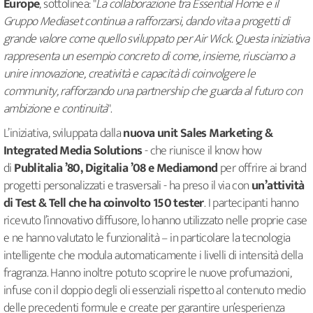
Europe
, sottolinea: "
La collaborazione tra Essential Home e il
Gruppo Mediaset continua a rafforzarsi, dando vita a progetti di
grande valore come quello sviluppato per Air Wick. Questa iniziativa
rappresenta un esempio concreto di come, insieme, riusciamo a
unire innovazione, creatività e capacità di coinvolgere le
community, rafforzando una partnership che guarda al futuro con
ambizione e continuità
".
L’iniziativa, sviluppata dalla
nuova unit Sales Marketing &
Integrated Media Solutions
- che riunisce il know how
di
Publitalia ’80, Digitalia ’08 e Mediamond
per offrire ai brand
progetti personalizzati e trasversali - ha preso il via con
un’attività
di Test & Tell che ha coinvolto 150 tester
. I partecipanti hanno
ricevuto l’innovativo diffusore, lo hanno utilizzato nelle proprie case
e ne hanno valutato le funzionalità – in particolare la tecnologia
intelligente che modula automaticamente i livelli di intensità della
fragranza. Hanno inoltre potuto scoprire le nuove profumazioni,
infuse con il doppio degli oli essenziali rispetto al contenuto medio
delle precedenti formule e create per garantire un’esperienza