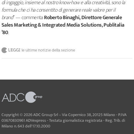
di ingaggio, insieme al nostro know-how e alla creatività, sono la
formula che ci ha consentito di generare reale valore per il
brand
”
— commenta
Roberto Binaghi, Direttore Generale
Sales Marketing & Integrated Media Solutions, Publitalia
’80
.
LEGGI
le ultime notizie della sezione
Copyright © 2026 ADC Group Srl – Via Copernico 38, 20125 Milano - P.IVA
03670830961 ADVexpress - Testata giornalistica registrata - Reg. Trib. di
Milano n. 643 dell'17.10.2000