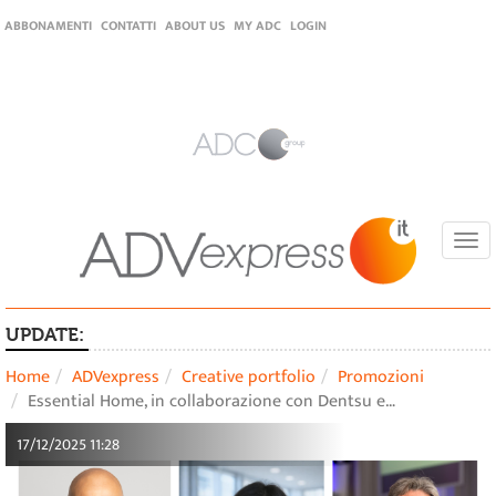
ABBONAMENTI
CONTATTI
ABOUT US
MY ADC
LOGIN
Togg
navi
UPDATE:
Home
ADVexpress
Creative portfolio
Promozioni
Essential Home, in collaborazione con Dentsu e…
17/12/2025 11:28