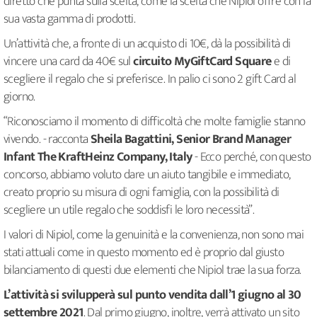
diretto che punta sulla scelta, come la scelta che Nipiol offre con la
sua vasta gamma di prodotti.
Un’attività che, a fronte di un acquisto di 10€, dà la possibilità di
vincere una card da 40€ sul
circuito MyGiftCard Square
e di
scegliere il regalo che si preferisce. In palio ci sono 2 gift Card al
giorno.
“Riconosciamo il momento di difficoltà che molte famiglie stanno
vivendo. - racconta
Sheila Bagattini, Senior Brand Manager
Infant The KraftHeinz Company, Italy
- Ecco perché, con questo
concorso, abbiamo voluto dare un aiuto tangibile e immediato,
creato proprio su misura di ogni famiglia, con la possibilità di
scegliere un utile regalo che soddisfi le loro necessità”.
I valori di Nipiol, come la genuinità e la convenienza, non sono mai
stati attuali come in questo momento ed è proprio dal giusto
bilanciamento di questi due elementi che Nipiol trae la sua forza.
L’attività si svilupperà sul punto vendita dall’1 giugno al 30
settembre 2021
. Dal primo giugno, inoltre, verrà attivato un sito