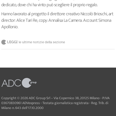
dedicato, dove chi ha vinto può scegliere il proprio regalo.
Hanno lavorato al progetto il direttore creativo Niccolò Brioschi, art
director: Alice Tari Re, copy: Annalisa La Camera. Account Simona
Apollonio.
LEGGI
le ultime notizie della sezione
Copyright © 2026 ADC Group Srl – Via Copernico 38, 20125 Milano - P.IVA
03670830961 ADVexpress - Testata giornalistica registrata - Reg. Trib. di
Milano n. 643 dell'17.10.2000