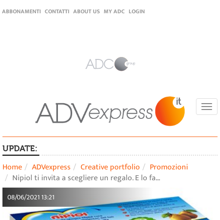
ABBONAMENTI
CONTATTI
ABOUT US
MY ADC
LOGIN
Togg
navi
UPDATE:
Home
ADVexpress
Creative portfolio
Promozioni
Nipiol ti invita a scegliere un regalo. E lo fa…
08/06/2021 13:21