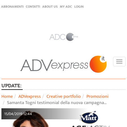
ABBONAMENTI
CONTATTI
ABOUT US
MY ADC
LOGIN
Togg
navi
UPDATE:
Home
ADVexpress
Creative portfolio
Promozioni
Samanta Togni testimonial della nuova campagna…
15/04/2019 12:44