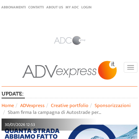
ABBONAMENTI
CONTATTI
ABOUT US
MY ADC
LOGIN
Togg
navi
UPDATE:
Home
ADVexpress
Creative portfolio
Sponsorizzazioni
Sbam firma la campagna di Autostrade per…
30/01/2026 12:53