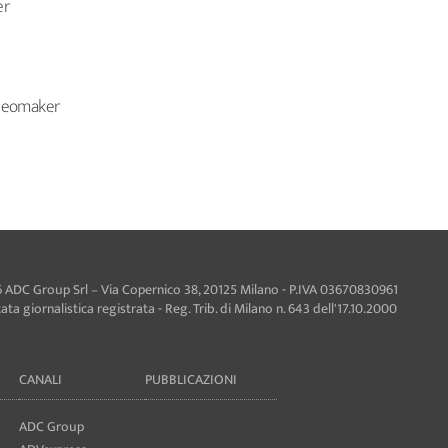
er
ideomaker
 ADC Group Srl – Via Copernico 38, 20125 Milano - P.IVA 03670830961
ta giornalistica registrata - Reg. Trib. di Milano n. 643 dell'17.10.2000
CANALI
PUBBLICAZIONI
ADC Group