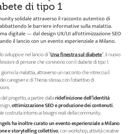
abete di tipo 1
nity solidale attraverso il racconto autentico di
, abbattendo le barriere informative sulla malattia.
tema digitale — dal design UX/UI all'ottimizzazione SEO
tando il lancio con un evento esperienziale a Milano.
lo sviluppo e nel lancio di “
Una finestra sul diabete
”, il nuovo
lessioni di persone che convivono con il diabete di tipo 1.
 giorno la malattia, attraverso un racconto che intreccia il
ei caregiver e di Theras stessa, con l’obiettivo di
sioni.
 del progetto, a partire dalla
ridefinizione dell’identità
design,
ottimizzazione SEO e produzione dei contenuti
,
le costruita intorno ai bisogni reali della community.
ngels ha inoltre curato un evento esperienziale a Milano
ne e storytelling collettivo
, con workshop, attività creative