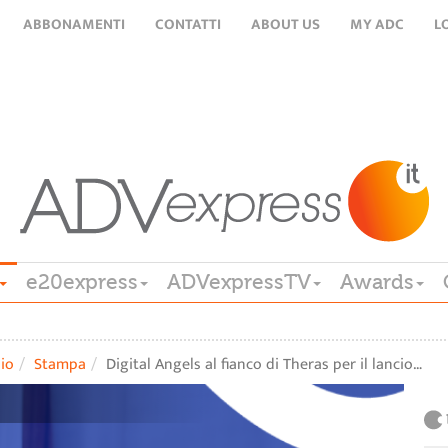
ABBONAMENTI
CONTATTI
ABOUT US
MY ADC
L
e20express
ADVexpressTV
Awards
lio
Stampa
Digital Angels al fianco di Theras per il lancio…