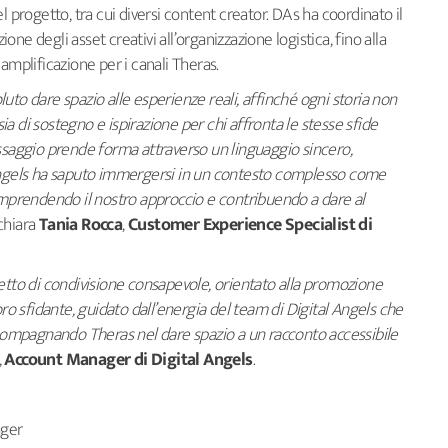
l progetto, tra cui diversi content creator. DAs ha coordinato il
zione degli asset creativi all’organizzazione logistica, fino alla
amplificazione per i canali Theras.
uto dare spazio alle esperienze reali, affinché ogni storia non
a di sostegno e ispirazione per chi affronta le stesse sfide
essaggio prende forma attraverso un linguaggio sincero,
 Angels ha saputo immergersi in un contesto complesso come
comprendendo il nostro approccio e contribuendo a dare al
ichiara
Tania Rocca
,
Customer Experience Specialist di
etto di condivisione consapevole, orientato alla promozione
oro sfidante, guidato dall’energia del team di Digital Angels che
accompagnando Theras nel dare spazio a un racconto accessibile
,
Account Manager di Digital Angels
.
ager