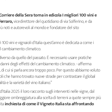
Corriere della Sera torna in edicola I migliori 100 vini e
Ferraro,
vicedirettore del quotidiano di via Solferino, e da
 più noti e autorevoli al mondo e fondatore del sito
ori 100 vini e vignaioli d’Italia quest’anno è dedicata a come i
del cambiamento climatico.
iverso da quello del passato. È necessario usare pratiche
 danni degli effetti del cambiamento climatico. - afferma
di cui si parla ancora troppo poco. Per questo abbiamo voluto
ioli che hanno trovato nuove strade per contrastare il global
à e la varietà del vino italiano.”
 d’Italia 2025 il loro racconto sugli interventi nelle vigne, dal
giore ombreggiatura alla scelta di terreni a quote sempre più
ita
inchiesta di come il Vigneto Italia sta affrontando