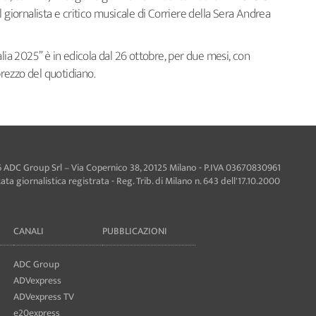
dal giornalista e critico musicale di Corriere della Sera Andrea
Italia 2025” è in edicola dal 26 ottobre, per due mesi, con
prezzo del quotidiano.
 ADC Group Srl – Via Copernico 38, 20125 Milano - P.IVA 03670830961
ta giornalistica registrata - Reg. Trib. di Milano n. 643 dell'17.10.2000
CANALI
PUBBLICAZIONI
ADC Group
ADVexpress
ADVexpress TV
e20express