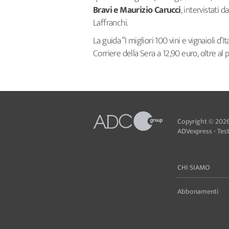
Bravi e Maurizio Carucci
, intervistati 
Laffranchi.
La guida “I migliori 100 vini e vignaioli d’
Corriere della Sera a 12,90 euro, oltre al 
Copyright © 2026
ADVexpress - Testa
CHI SIAMO
Abbonamenti