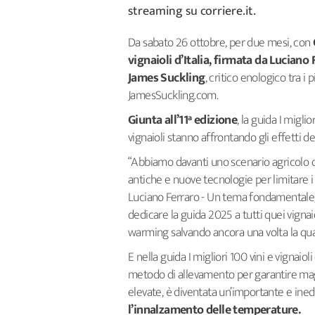
streaming su corriere.it.
Da sabato 26 ottobre, per due mesi, con
vignaioli d’Italia, firmata da Luciano 
James Suckling
, critico enologico tra i
JamesSuckling.com.
Giunta all’11ª edizione
, la guida I migli
vignaioli stanno affrontando gli effetti 
“Abbiamo davanti uno scenario agricolo d
antiche e nuove tecnologie per limitare i
Luciano Ferraro - Un tema fondamentale, 
dedicare la guida 2025 a tutti quei vigna
warming salvando ancora una volta la qualit
E nella guida I migliori 100 vini e vignaioli
metodo di allevamento per garantire mag
elevate, è diventata un’importante e ined
l’innalzamento delle temperature.