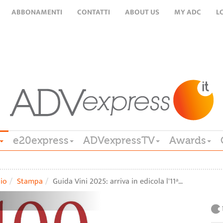
ABBONAMENTI
CONTATTI
ABOUT US
MY ADC
L
e20express
ADVexpressTV
Awards
lio
Stampa
Guida Vini 2025: arriva in edicola l'11ª…