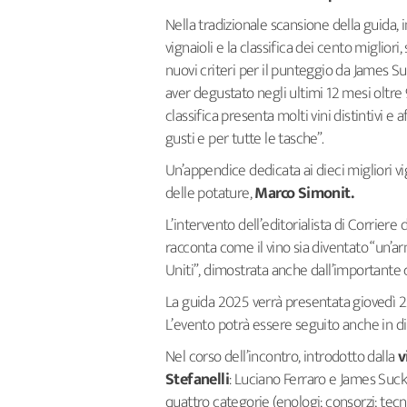
Nella tradizionale scansione della guida, 
vignaioli e la classifica dei cento miglior
nuovi criteri per il punteggio da James S
aver degustato negli ultimi 12 mesi oltre 9
classifica presenta molti vini distintivi e a
gusti e per tutte le tasche”.
Un’appendice dedicata ai dieci migliori vign
delle potature,
Marco Simonit.
L’intervento dell’editorialista di Corriere 
racconta come il vino sia diventato “un’ar
Uniti”, dimostrata anche dall’importante c
La guida 2025 verrà presentata giovedì 25 o
L’evento potrà essere seguito anche in dir
Nel corso dell’incontro, introdotto dalla
v
Stefanelli
: Luciano Ferraro e James Suckl
quattro categorie (enologi; consorzi; tecni