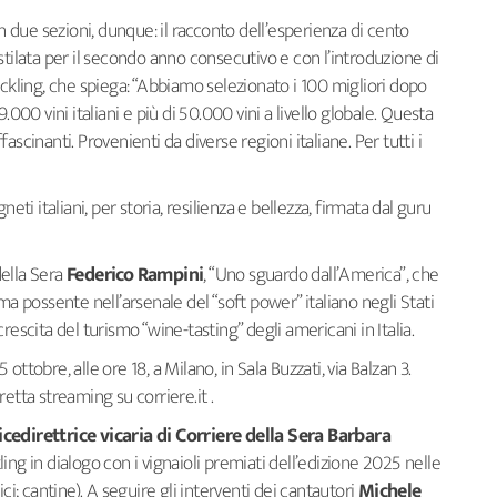
in due sezioni, dunque: il racconto dell’esperienza di cento
i, stilata per il secondo anno consecutivo e con l’introduzione di
uckling, che spiega: “Abbiamo selezionato i 100 migliori dopo
.000 vini italiani e più di 50.000 vini a livello globale. Questa
ffascinanti. Provenienti da diverse regioni italiane. Per tutti i
eti italiani, per storia, resilienza e bellezza, firmata dal guru
della Sera
Federico Rampini
, “Uno sguardo dall’America”, che
ma possente nell’arsenale del “soft power” italiano negli Stati
rescita del turismo “wine-tasting” degli americani in Italia.
ttobre, alle ore 18, a Milano, in Sala Buzzati, via Balzan 3.
etta streaming su corriere.it .
icedirettrice vicaria di Corriere della Sera Barbara
ing in dialogo con i vignaioli premiati dell’edizione 2025 nelle
ci; cantine). A seguire gli interventi dei cantautori
Michele