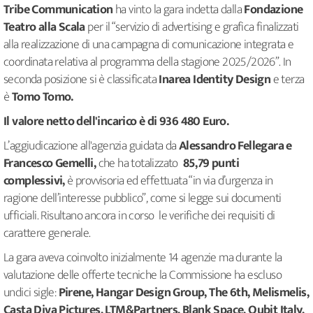
Tribe Communication
ha vinto la gara indetta dalla
Fondazione
Teatro alla Scala
per il “servizio di advertising e grafica finalizzati
alla realizzazione di una campagna di comunicazione integrata e
coordinata relativa al programma della stagione 2025/2026”. In
seconda posizione si è classificata
Inarea Identity Design
e terza
è
Tomo Tomo.
Il valore netto dell'incarico è di 936 480 Euro.
L’aggiudicazione all'agenzia guidata da
Alessandro Fellegara e
Francesco Gemelli,
che ha totalizzato
85,79 punti
complessivi,
è provvisoria ed effettuata “in via d’urgenza in
ragione dell’interesse pubblico”, come si legge sui documenti
ufficiali. Risultano ancora in corso le verifiche dei requisiti di
carattere generale.
La gara aveva coinvolto inizialmente 14 agenzie ma durante la
valutazione delle offerte tecniche la Commissione ha escluso
undici sigle:
Pirene, Hangar Design Group, The 6th, Melismelis,
Casta Diva Pictures, LTM&Partners, Blank Space, Qubit Italy,