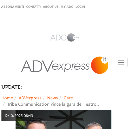
ABBONAMENTI
CONTATTI
ABOUT US
MY ADC
LOGIN
Togg
navi
UPDATE:
Home
ADVexpress
News
Gare
Tribe Communication vince la gara del Teatro…
12/10/2025 08:43