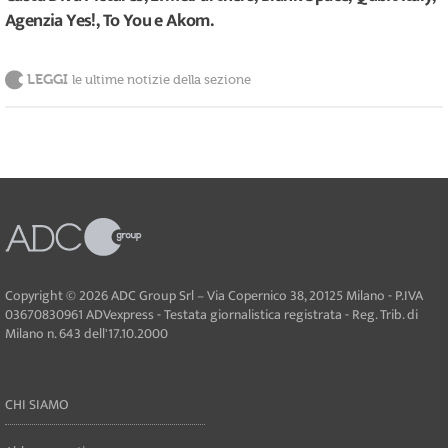
Agenzia Yes!, To You e Akom.
LEGGI
le ultime notizie della sezione
Copyright © 2026 ADC Group Srl – Via Copernico 38, 20125 Milano - P.IVA
03670830961 ADVexpress - Testata giornalistica registrata - Reg. Trib. di
Milano n. 643 dell'17.10.2000
CHI SIAMO