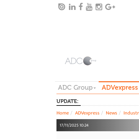
ADC Group
ADVexpress
UPDATE:
Home
ADVexpress
News
Industr
17/11/2025 10:24