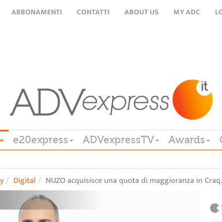
ABBONAMENTI
CONTATTI
ABOUT US
MY ADC
L
e20express
ADVexpressTV
Awards
y
Digital
NUZO acquisisce una quota di maggioranza in Craq