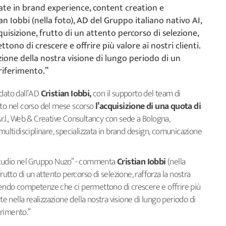
te in brand experience, content creation e
n Iobbi (nella foto), AD del Gruppo italiano nativo AI,
sizione, frutto di un attento percorso di selezione,
no di crescere e offrire più valore ai nostri clienti.
ione della nostra visione di lungo periodo di un
riferimento.”
dato dall’AD
Cristian Iobbi,
con il supporto del team di
ato nel corso del mese scorso
l’acquisizione di una quota di
.r.l., Web & Creative Consultancy con sede a Bologna,
 multidisciplinare, specializzata in brand design, comunicazione
 Studio nel Gruppo Nuzo” - commenta
Cristian Iobbi
(nella
frutto di un attento percorso di selezione, rafforza la nostra
gendo competenze che ci permettono di crescere e offrire più
te nella realizzazione della nostra visione di lungo periodo di
erimento.”