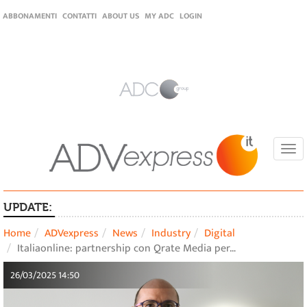
ABBONAMENTI
CONTATTI
ABOUT US
MY ADC
LOGIN
Togg
navi
UPDATE:
Home
ADVexpress
News
Industry
Digital
Italiaonline: partnership con Qrate Media per…
26/03/2025 14:50