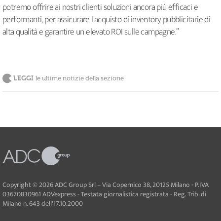
potremo offrire ai nostri clienti soluzioni ancora più efficaci e
performanti, per assicurare l'acquisto di inventory pubblicitarie di
alta qualità e garantire un elevato ROI sulle campagne.”
LEGGI
le ultime notizie della sezione
Copyright © 2026 ADC Group Srl – Via Copernico 38, 20125 Milano - P.IVA
03670830961 ADVexpress - Testata giornalistica registrata - Reg. Trib. di
Milano n. 643 dell'17.10.2000