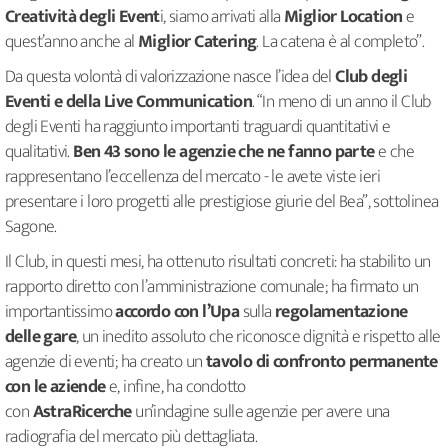
Creatività degli Event
i, siamo arrivati alla
Miglior Location
e
quest’anno anche al
Miglior Catering
. La catena è al completo”.
Da questa volontà di valorizzazione nasce l’idea del
Club degli
Eventi e della Live Communication
. “In meno di un anno il Club
degli Eventi ha raggiunto importanti traguardi quantitativi e
qualitativi.
Ben 43 sono le agenzie che ne fanno parte
e che
rappresentano l’eccellenza del mercato - le avete viste ieri
presentare i loro progetti alle prestigiose giurie del Bea”, sottolinea
Sagone.
Il Club, in questi mesi, ha ottenuto risultati concreti: ha stabilito un
rapporto diretto con l’amministrazione comunale; ha firmato un
importantissimo
accordo con l’Upa
sulla
regolamentazione
delle gare
, un inedito assoluto che riconosce dignità e rispetto alle
agenzie di eventi; ha creato un
tavolo di confronto permanente
con le aziende
e, infine, ha condotto
con
AstraRicerche
un’indagine sulle agenzie per avere una
radiografia del mercato più dettagliata.