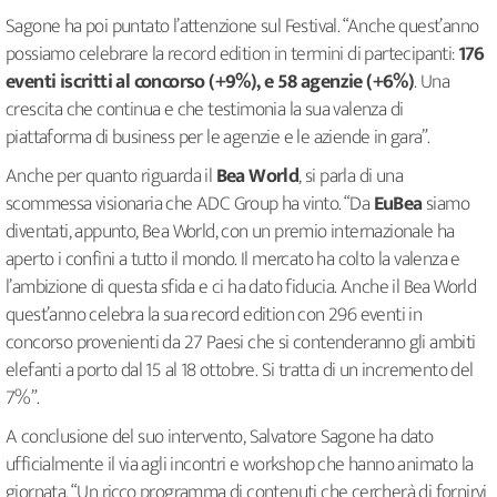
Sagone ha poi puntato l’attenzione sul Festival. “Anche quest’anno
possiamo celebrare la record edition in termini di partecipanti:
176
eventi iscritti al concorso (+9%), e 58 agenzie (+6%)
. Una
crescita che continua e che testimonia la sua valenza di
piattaforma di business per le agenzie e le aziende in gara”.
Anche per quanto riguarda il
Bea World
, si parla di una
scommessa visionaria che ADC Group ha vinto. “Da
EuBea
siamo
diventati, appunto, Bea World, con un premio internazionale ha
aperto i confini a tutto il mondo. Il mercato ha colto la valenza e
l’ambizione di questa sfida e ci ha dato fiducia. Anche il Bea World
quest’anno celebra la sua record edition con 296 eventi in
concorso provenienti da 27 Paesi che si contenderanno gli ambiti
elefanti a porto dal 15 al 18 ottobre. Si tratta di un incremento del
7%”.
A conclusione del suo intervento, Salvatore Sagone ha dato
ufficialmente il via agli incontri e workshop che hanno animato la
giornata. “Un ricco programma di contenuti che cercherà di fornirvi