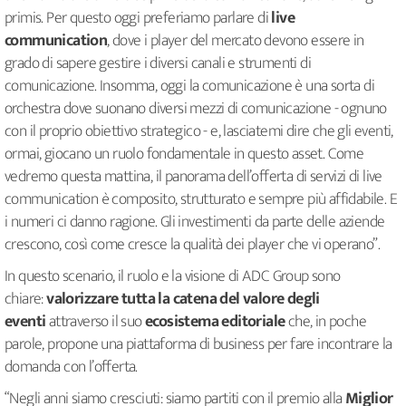
primis. Per questo oggi preferiamo parlare di
live
communication
, dove i player del mercato devono essere in
grado di sapere gestire i diversi canali e strumenti di
comunicazione. Insomma, oggi la comunicazione è una sorta di
orchestra dove suonano diversi mezzi di comunicazione - ognuno
con il proprio obiettivo strategico - e, lasciatemi dire che gli eventi,
ormai, giocano un ruolo fondamentale in questo asset. Come
vedremo questa mattina, il panorama dell’offerta di servizi di live
communication è composito, strutturato e sempre più affidabile. E
i numeri ci danno ragione. Gli investimenti da parte delle aziende
crescono, così come cresce la qualità dei player che vi operano”.
In questo scenario, il ruolo e la visione di ADC Group sono
chiare:
valorizzare tutta la catena del valore degli
eventi
attraverso il suo
ecosistema editoriale
che, in poche
parole, propone una piattaforma di business per fare incontrare la
domanda con l’offerta.
“Negli anni siamo cresciuti: siamo partiti con il premio alla
Miglior