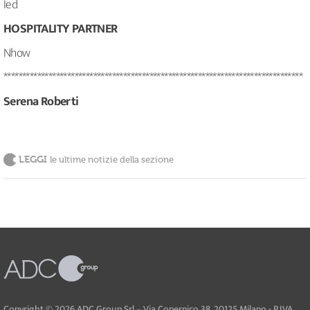
Ied
HOSPITALITY PARTNER
Nhow
********************************************************************************
Serena Roberti
LEGGI
le ultime notizie della sezione
Copyright © 2026 ADC Group Srl – Via Copernico 38, 20125 Milano - P.IVA