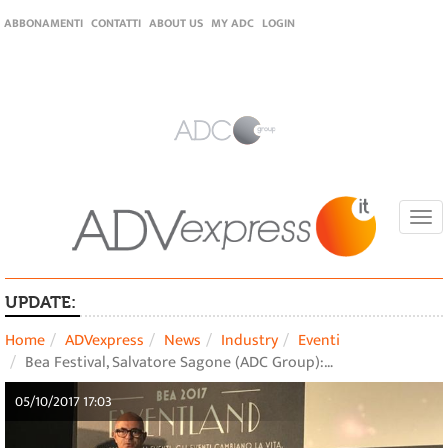
ABBONAMENTI
CONTATTI
ABOUT US
MY ADC
LOGIN
Togg
navi
UPDATE:
Home
ADVexpress
News
Industry
Eventi
Bea Festival, Salvatore Sagone (ADC Group):…
05/10/2017 17:03