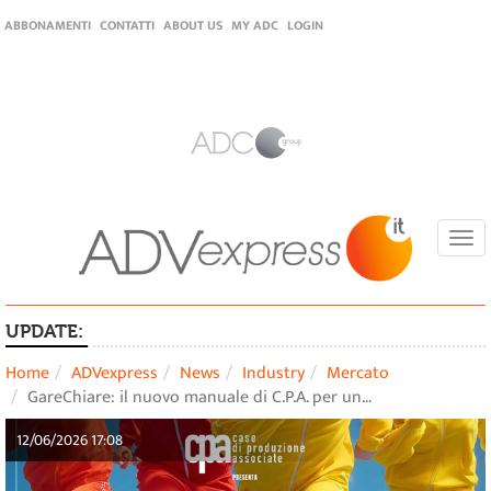
ABBONAMENTI
CONTATTI
ABOUT US
MY ADC
LOGIN
Togg
navi
UPDATE:
Home
ADVexpress
News
Industry
Mercato
GareChiare: il nuovo manuale di C.P.A. per un…
12/06/2026 17:08