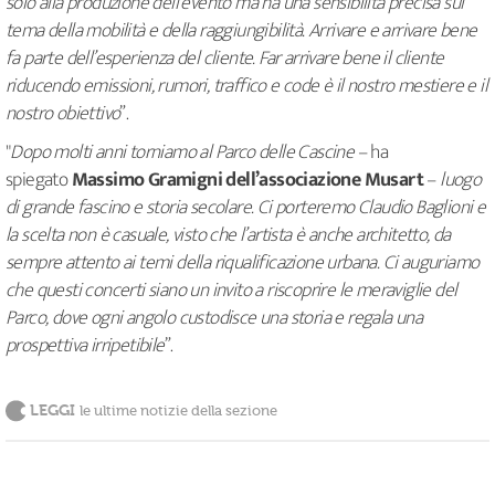
solo alla produzione dell’evento ma ha una sensibilità precisa sul
tema della mobilità e della raggiungibilità. Arrivare e arrivare bene
fa parte dell’esperienza del cliente. Far arrivare bene il cliente
riducendo emissioni, rumori, traffico e code è il nostro mestiere e il
nostro obiettivo
”.
"
Dopo molti anni torniamo al Parco delle Cascine
– ha
spiegato
Massimo Gramigni dell’associazione Musart
–
luogo
di grande fascino e storia secolare. Ci porteremo Claudio Baglioni e
la scelta non è casuale, visto che l’artista è anche architetto, da
sempre attento ai temi della riqualificazione urbana. Ci auguriamo
che questi concerti siano un invito a riscoprire le meraviglie del
Parco, dove ogni angolo custodisce una storia e regala una
prospettiva irripetibile
”.
LEGGI
le ultime notizie della sezione