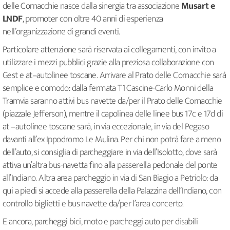
delle Cornacchie nasce dalla sinergia tra associazione
Musart e
LNDF
, promoter con oltre 40 anni di esperienza
nell’organizzazione di grandi eventi.
Particolare attenzione sarà riservata ai collegamenti, con invito a
utilizzare i mezzi pubblici grazie alla preziosa collaborazione con
Gest e at–autolinee toscane. Arrivare al Prato delle Cornacchie sarà
semplice e comodo: dalla fermata T1 Cascine-Carlo Monni della
Tramvia saranno attivi bus navette da/per il Prato delle Cornacchie
(piazzale Jefferson), mentre il capolinea delle linee bus 17c e 17d di
at –autolinee toscane sarà, in via eccezionale, in via del Pegaso
davanti all’ex Ippodromo Le Mulina. Per chi non potrà fare a meno
dell’auto, si consiglia di parcheggiare in via dell’Isolotto, dove sarà
attiva un’altra bus-navetta fino alla passerella pedonale del ponte
all’Indiano. Altra area parcheggio in via di San Biagio a Petriolo: da
qui a piedi si accede alla passerella della Palazzina dell’Indiano, con
controllo biglietti e bus navette da/per l’area concerto.
E ancora, parcheggi bici, moto e parcheggi auto per disabili