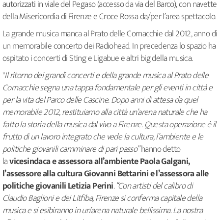
autorizzati in viale del Pegaso (accesso da via del Barco), con navette
della Misericordia di Firenze e Croce Rossa da/per l’area spettacolo.
La grande musica manca al Prato delle Cornacchie dal 2012, anno di
un memorabile concerto dei Radiohead. In precedenza lo spazio ha
ospitato i concerti di Sting e Ligabue e altri big della musica.
"
Il ritorno dei grandi concerti e della grande musica al Prato delle
Cornacchie segna una tappa fondamentale per gli eventi in città e
per la vita del Parco delle Cascine. Dopo anni di attesa da quel
memorabile 2012, restituiamo alla città un’arena naturale che ha
fatto la storia della musica dal vivo a Firenze. Questa operazione è il
frutto di un lavoro integrato che vede la cultura, l’ambiente e le
politiche giovanili camminare di pari passo”
hanno detto
la
vicesindaca e assessora all’ambiente Paola Galgani,
l’assessore alla cultura Giovanni Bettarini e l’assessora alle
politiche giovanili Letizia Perini
. “Con artisti del calibro di
Claudio Baglioni e dei Litfiba, Firenze si conferma capitale della
musica e si esibiranno in un’arena naturale bellissima. La nostra