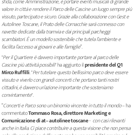
sfida, come Amministrazione, è portare eventi musicali di grande
valore in città e rendere il Parco delle Cascine un luogo sempre più
vissuto, partecipato e sicuro. Grazie alla collaborazione con Gest e
Autolinee Toscane, il Prato delle Cornacchie sarà connesso con
navette dedicate dalla tramvia e dai principali parcheggi
scambiatori. È un modello sostenibile che tutela l’ambiente e
facilita l’accesso ai giovani e alle famiglie
”.
"
Per il Quartiere è davvero importante portare al parco delle
Cascine più attività possibili
" ha aggiunto il
presidente del Q1
Mirco Ruffilli
. "
Per tutelare questo bellissimo parco deve essere
vissuto e viverlo con grandi concerti che portano tanti nostri
cittadini, è davvero un’azione importante che sosteniamo
convintamente
".
“
Concerti e Parco sono un binomio vincente in tutto il mondo
– ha
commentato
Tommaso Rosa, direttore Marketing e
Comunicazione di at– autolinee toscane
-
con casi rilevanti
anche in Italia. Ci piace contribuire a questa visione che non pensa