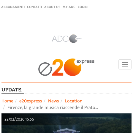
ABBONAMENTI
CONTATTI
ABOUT US
MY ADC
LOGIN
Togg
navi
UPDATE:
Home
e20express
News
Location
Firenze, la grande musica riaccende il Prato…
22/02/2026 16:56