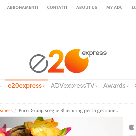
ABBONAMENTI
CONTATTI
ABOUT US
MY ADC
L
e20express
ADVexpressTV
Awards
siness
Pucci Group sceglie B!Inspiring per la gestione…