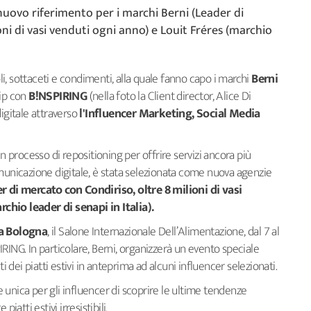
nuovo riferimento per i marchi Berni (Leader di
oni di vasi venduti ogni anno) e Louit Fréres (marchio
i, sottaceti e condimenti, alla quale fanno capo i marchi
Berni
ip con
B!NSPIRING
(nella foto la Client director, Alice Di
digitale attraverso
l'Influencer Marketing, Social Media
processo di repositioning per offrire servizi ancora più
omunicazione digitale, è stata selezionata come nuova agenzie
r di mercato con Condiriso, oltre 8 milioni di vasi
chio leader di senapi in Italia).
 a Bologna
, il Salone Internazionale Dell’Alimentazione, dal 7 al
RING. In particolare, Berni, organizzerà un evento speciale
ti dei piatti estivi in anteprima ad alcuni influencer selezionati.
unica per gli influencer di scoprire le ultime tendenze
iatti estivi irresistibili.