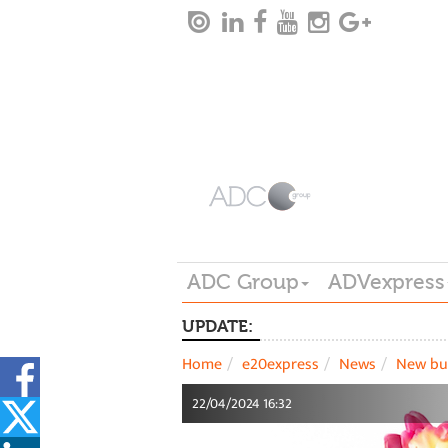
ADC Group
ADVexpress
UPDATE:
Home
e20express
News
New bu
22/04/2024 16:32