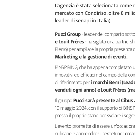
L'agenzia è stata selezionata come 
mercato con Condiriso, oltre 8 mili
leader di senapi in Italia).
Pucci Group
- leader del comparto sottol
e Louit Fréres
- ha siglato una partnersh
Pierro) per ampliare la propria presenza 
Marketing e la gestione di eventi.
B!NSPIRING, che ha appena completato un 
innovativi ed efficaci nel campo della c
di riferimento per
i marchi Berni (Leade
venduti ogni anno) e Louit Fréres (mar
Il gruppo
Pucci sarà presente al Cibus
10 maggio 2024, con il supporto di B!NSPI
presso il proprio stand per svelare i segre
L'evento promette di essere un'occasione 
culinarie e apprendere i segreti per creare p