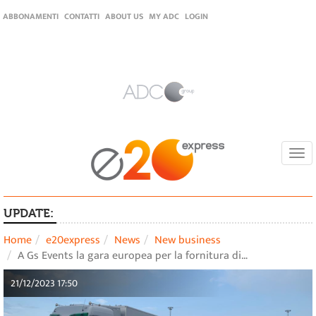
ABBONAMENTI
CONTATTI
ABOUT US
MY ADC
LOGIN
Togg
navi
UPDATE:
Home
e20express
News
New business
A Gs Events la gara europea per la fornitura di…
21/12/2023 17:50