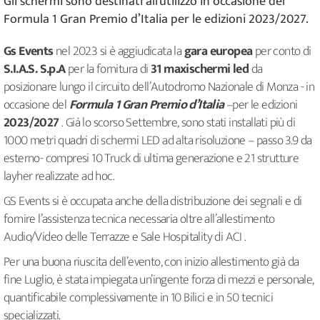
Gli schermi sono destinati all'utilizzo in occasione del
Formula 1 Gran Premio d’Italia per le edizioni 2023/2027.
Gs Events
nel 2023 si è aggiudicata la
gara europea
per conto di
S.I.A.S. S.p.A
per la fornitura di
31 maxischermi led
da
posizionare lungo il circuito dell’Autodromo Nazionale di Monza - in
occasione del
Formula 1 Gran Premio d’Italia
–per le edizioni
2023/2027
. Già lo scorso Settembre, sono stati installati più di
1000 metri quadri di schermi LED ad alta risoluzione – passo 3.9 da
esterno- compresi 10 Truck di ultima generazione e 21 strutture
layher realizzate ad hoc.
GS Events si è occupata anche della distribuzione dei segnali e di
fornire l’assistenza tecnica necessaria oltre all’allestimento
Audio/Video delle Terrazze e Sale Hospitality di ACI .
Per una buona riuscita dell’evento, con inizio allestimento già da
fine Luglio, è stata impiegata un’ingente forza di mezzi e personale,
quantificabile complessivamente in 10 Bilici e in 50 tecnici
specializzati.