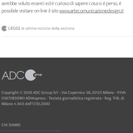
avrebbe voluto esserci ed è curioso di sapere cosa si è perso, è
possibile visitare on-line il sito
www.artecomunicazionedesign.it
LEGGI
le ultime notizie della sezione
Copyright © 2026 ADC Group Srl – Via Copernico 38, 20125 Milano - P.IVA
03670830961 ADVexpress - Testata giornalistica registrata - Reg. Trib. di
Milano n. 643 dell'17.10.2000
CHI SIAMO