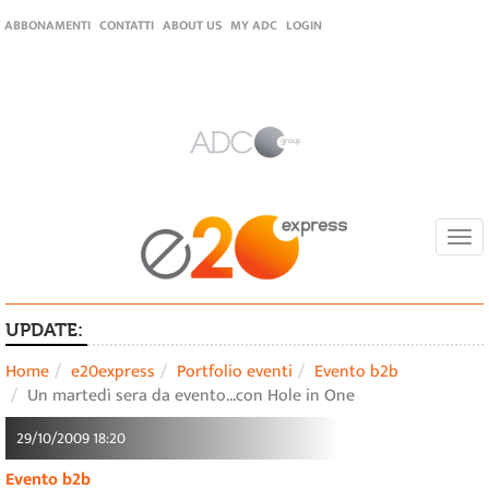
ABBONAMENTI
CONTATTI
ABOUT US
MY ADC
LOGIN
Togg
navi
UPDATE:
Home
e20express
Portfolio eventi
Evento b2b
Un martedì sera da evento...con Hole in One
29/10/2009 18:20
Evento b2b