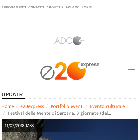
ABBONAMENTI
CONTATTI
ABOUT US
MY ADC
LOGIN
Togg
navi
UPDATE:
Home
e20express
Portfolio eventi
Evento culturale
Festival della Mente di Sarzana: 3 giornate (dal…
13/07/2018 17:33