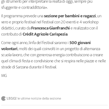
gli strumenti per interpretare la realtà di oggi, sempre più
sfuggente e contraddittoria».
Il programma prevede una
sezione per bambini e ragazzi
, un
vero e proprio festival nel festival con 20 eventi e 4 workshop
didattici, curato da
Francesca Gianfranchi
e realizzato con il
contributo di
Crédit Agricole Carispezia
.
Come ogni anno, linfa del festival saranno i
500 giovani
volontari
, molti dei quali coinvolti in un progetto di alternanza
scuola-lavoro, che con generosa energia contribuiscono a creare
quel clima di festa e condivisione che si respira nelle piazze e nelle
strade di Sarzana durante il festival.
MG
LEGGI
le ultime notizie della sezione