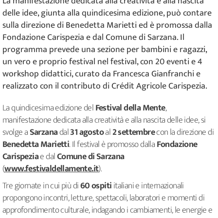
La manifestazione dedicata alla creatività e alla nascita
delle idee, giunta alla quindicesima edizione, può contare
sulla direzione di Benedetta Marietti ed è promossa dalla
Fondazione Carispezia e dal Comune di Sarzana. Il
programma prevede una sezione per bambini e ragazzi,
un vero e proprio festival nel festival, con 20 eventi e 4
workshop didattici, curato da Francesca Gianfranchi e
realizzato con il contributo di Crédit Agricole Carispezia.
La quindicesima edizione del
Festival della Mente
,
manifestazione dedicata alla creatività e alla nascita delle idee, si
svolge a
Sarzana
dal
31 agosto
al
2 settembre
con la direzione di
Benedetta Marietti
. Il festival è promosso dalla
Fondazione
Carispezia
e dal
Comune di Sarzana
(
www.festivaldellamente.it
).
Tre giornate in cui più di
60 ospiti
italiani e internazionali
propongono incontri, letture, spettacoli, laboratori e momenti di
approfondimento culturale, indagando i cambiamenti, le energie e