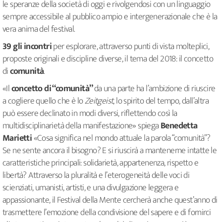
le speranze della società di oggi e rivolgendosi con un linguaggio
sempre accessibile al pubblico ampio e intergenerazionale che è la
vera anima del festival.
39 gli incontri
per esplorare, attraverso punti di vista molteplici,
proposte originali e discipline diverse, il tema del 2018: il concetto
di
comunità
.
«Il
concetto di “comunità”
da una parte ha l’ambizione di riuscire
a cogliere quello che è lo
Zeitgeist
, lo spirito del tempo, dall’altra
può essere declinato in modi diversi, riflettendo così la
multidisciplinarietà della manifestazione» spiega
Benedetta
Marietti
«Cosa significa nel mondo attuale la parola “comunità”?
Se ne sente ancora il bisogno? E si riuscirà a mantenerne intatte le
caratteristiche principali: solidarietà, appartenenza, rispetto e
libertà? Attraverso la pluralità e l’eterogeneità delle voci di
scienziati, umanisti, artisti, e una divulgazione leggera e
appassionante, il Festival della Mente cercherà anche quest’anno di
trasmettere l’emozione della condivisione del sapere e di fornirci