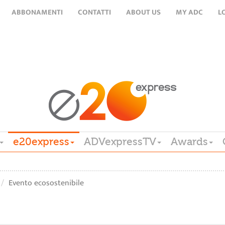
ABBONAMENTI
CONTATTI
ABOUT US
MY ADC
L
e20express
ADVexpressTV
Awards
Evento ecosostenibile