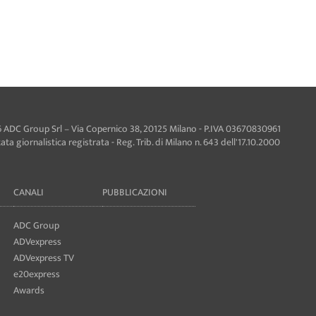
 ADC Group Srl – Via Copernico 38, 20125 Milano - P.IVA 03670830961
ta giornalistica registrata - Reg. Trib. di Milano n. 643 dell'17.10.2000
CANALI
PUBBLICAZIONI
ADC Group
ADVexpress
ADVexpress TV
e20express
Awards