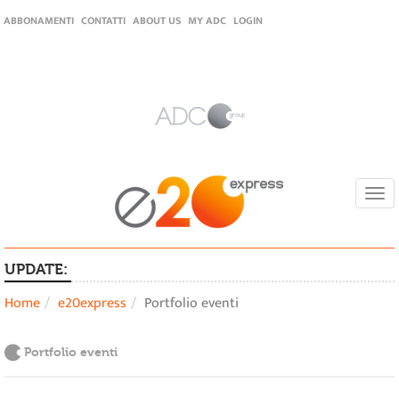
ABBONAMENTI
CONTATTI
ABOUT US
MY ADC
LOGIN
Togg
navi
UPDATE:
Home
e20express
Portfolio eventi
Portfolio eventi