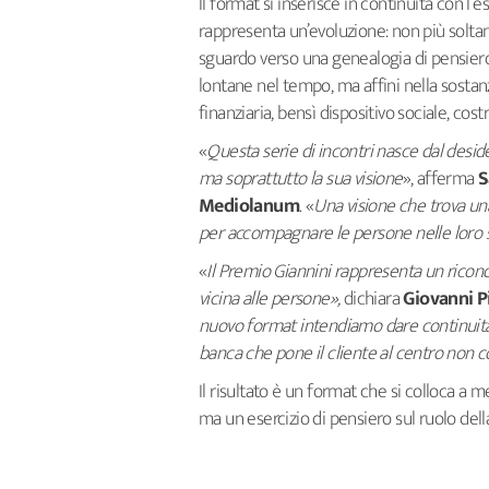
Il format si inserisce in continuità con l’
rappresenta un’evoluzione: non più solta
sguardo verso una genealogia di pensier
lontane nel tempo, ma affini nella sostanz
finanziaria, bensì dispositivo sociale, cost
«
Questa serie di incontri nasce dal deside
ma soprattutto la sua visione
», afferma
S
Mediolanum
. «
Una visione che trova una
per accompagnare le persone nelle loro s
«
Il Premio Giannini rappresenta un ricon
vicina alle persone»,
dichiara
Giovanni P
nuovo format intendiamo dare continuità 
banca che pone il cliente al centro non
Il risultato è un format che si colloca a 
ma un esercizio di pensiero sul ruolo del