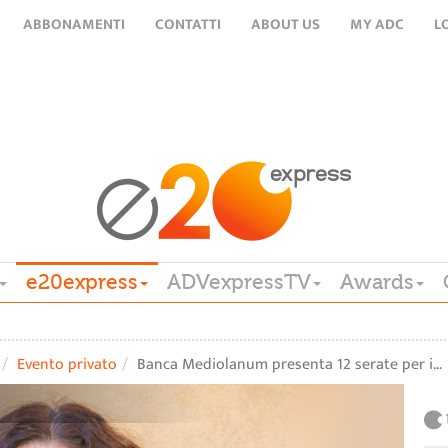
ABBONAMENTI
CONTATTI
ABOUT US
MY ADC
L
e20express
ADVexpressTV
Awards
Evento privato
Banca Mediolanum presenta 12 serate per i…