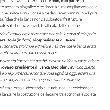
esperienza avviata nel 2024 con “
Ennio, mio padre
”, di cui
nto racconto biografico e testimoniale, ma ampliamento dello
o che unisce Ennio Doris e Amadeo Peter Giannini. Due figure
a: l’idea che la banca non sia soltanto infrastruttura
ruito sulla fiducia e orientato alla vita delle persone.
rio di continuare a raccontare non solo la storia di mio padre,
ara Doris (in foto), vicepresidente di Banca
 risonanza, profonda e di valore, nell’idea che la banca esista
celte di vita, non solo economiche
».
oscimento importante perché valorizza un’idea di banca etica e
irovano, presidente di Banca Mediolanum
.
«Con questo
a una promessa: raccontare cosa significa, oggi, essere una
 come slogan, ma come impegno costante di lavoro
».
metà tra evento e laboratorio culturale: non una celebrazione,
la banca nella costruzione del legame tra economia e società.