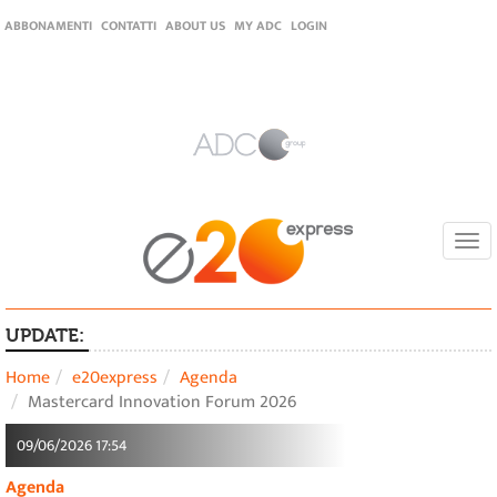
ABBONAMENTI
CONTATTI
ABOUT US
MY ADC
LOGIN
Togg
navi
UPDATE:
Home
e20express
Agenda
Mastercard Innovation Forum 2026
09/06/2026 17:54
Agenda