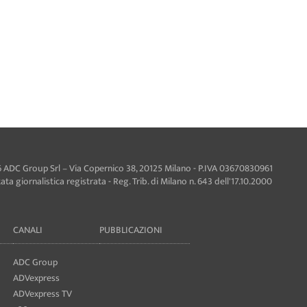
 ADC Group Srl – Via Copernico 38, 20125 Milano - P.IVA 03670830961
ta giornalistica registrata - Reg. Trib. di Milano n. 643 dell'17.10.2000
CANALI
PUBBLICAZIONI
ADC Group
ADVexpress
ADVexpress TV