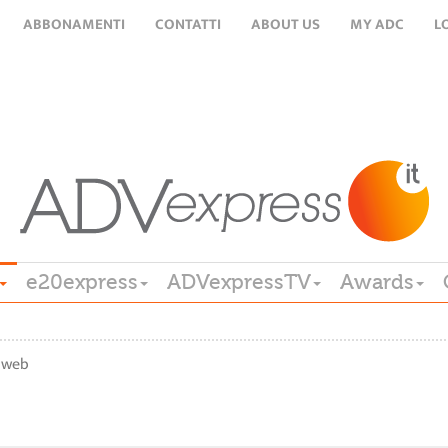
ABBONAMENTI
CONTATTI
ABOUT US
MY ADC
L
e20express
ADVexpressTV
Awards
iweb