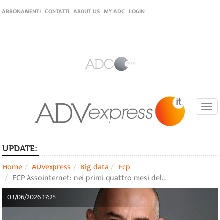
ABBONAMENTI
CONTATTI
ABOUT US
MY ADC
LOGIN
Togg
navi
UPDATE:
Home
ADVexpress
Big data
Fcp
FCP Assointernet: nei primi quattro mesi del…
03/06/2026 17:25