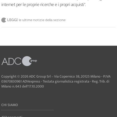
internet per le proprie ricerche e i propri acquisti".
LEGGI
le ultime notizie della sezione
Copyright © 2026 ADC Group Srl – Via Copernico 38, 20125 Milano - P.IVA
03670830961 ADVexpress - Testata giornalistica registrata - Reg. Trib. di
Milano n. 643 dell'17.10.2000
CHI SIAMO