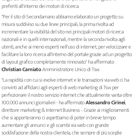
preferiti all'interno dei motori di ricerca.
"Per il sito di Secondamano abbiamo elaborato un progetto su
misura suddiviso su due linee principali, la prima rivolta ad
incrementare la visibilità del sito nei principali motori di ricerca
nazionali e in quelli internazionali, mentre la seconda rivolta agli
utenti, anche ai meno esperti nell'uso di internet, per velocizzare e
facilitare la loro ricerca all'interno del portale grazie ad un progetto
di layout grafico completamente rinnovato" ha affermato
Christian Carniato
Amministratore Unico di Tsw.
"La rapidità con cui si evolve internet e le transazioni via web ci ha
convinti ad affidarci agli esperti di web marketing di Tsw per
perfezionare il nostro servizio internet che attualmente vanta oltre
100.000 annunci giornalieri - ha affermato
Alessandro Cirinei
,
direttore marketing & Internet Business -. Grazie ai miglioramenti
che si apporteranno ci aspettiamo di poter in breve tempo
aumentare gli annunci e gli scambi via web con grande
soddisfazione della nostra clientela, che sempre di più sceglie