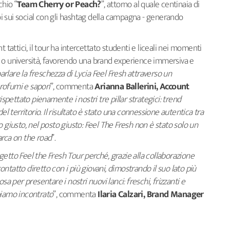
chio “
Team Cherry or Peach?
”, attorno al quale centinaia di
poi sui social con gli hashtag della campagna - generando
 tattici, il tour ha intercettato studenti e liceali nei momenti
ola o università, favorendo una brand experience immersiva e
arlare la freschezza di Lycia Feel Fresh attraverso un
profumi e sapori
”, commenta
Arianna Ballerini, Account
rispettato pienamente i nostri tre pillar strategici: trend
el territorio. Il risultato è stato una connessione autentica tra
usto, nel posto giusto: Feel The Fresh non è stato solo un
arca on the road
”.
etto Feel the Fresh Tour perché, grazie alla collaborazione
ntatto diretto con i più giovani, dimostrando il suo lato più
sa per presentare i nostri nuovi lanci: freschi, frizzanti e
biamo incontrato
”, commenta
Ilaria Calzari, Brand Manager