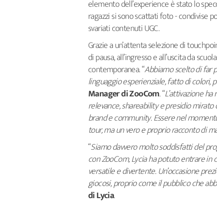
elemento dell’experience è stato lo spec
ragazzi si sono scattati foto - condivise 
svariati contenuti UGC.
Grazie a un’attenta selezione di touchpoint
di pausa, all’ingresso e all’uscita da scu
contemporanea. “
Abbiamo scelto di far p
linguaggio esperienziale, fatto di colori, 
Manager di ZooCom
. “
L’attivazione ha 
relevance, shareability e presidio mirato d
brand e community. Essere nel momento gi
tour, ma un vero e proprio racconto di m
“
Siamo davvero molto soddisfatti del prog
con ZooCom, Lycia ha potuto entrare in co
versatile e divertente. Un’occasione prezio
giocosi, proprio come il pubblico che ab
di Lycia
.