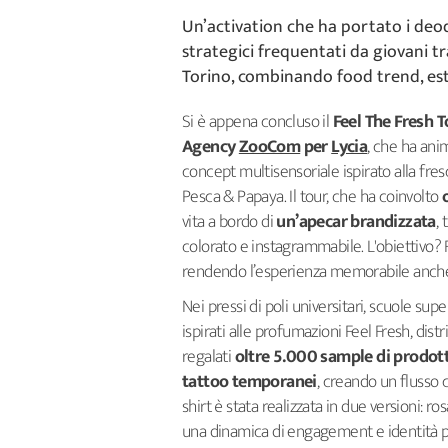
Un’activation che ha portato i deo
strategici frequentati da giovani tra
Torino, combinando food trend, est
Si è appena concluso il
Feel The Fresh T
Agency
ZooCom
per
Lycia
, che ha ani
concept multisensoriale ispirato alla fres
Pesca & Papaya. Il tour, che ha coinvolto
vita a bordo di
un’apecar brandizzata
,
colorato e instagrammabile. L'obiettivo? Fa
rendendo l’esperienza memorabile anche 
Nei pressi di poli universitari, scuole supe
ispirati alle profumazioni Feel Fresh, distr
regalati
oltre 5.000 sample di prodot
tattoo temporanei
, creando un flusso 
shirt è stata realizzata in due versioni: r
una dinamica di engagement e identità pe