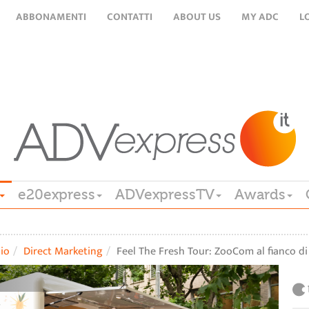
ABBONAMENTI
CONTATTI
ABOUT US
MY ADC
L
e20express
ADVexpressTV
Awards
lio
Direct Marketing
Feel The Fresh Tour: ZooCom al fianco di