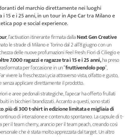
doranti del marchio direttamente nei luoghi
 i 15 e i 25 anni, in un tour in Ape Car tra Milano e
etica pop e social experience.
our
, l’activation itinerante firmata dalla
Next Gen Creative
mato le strade di Milano e Torino dal 2 all’8 giugno con un
chezza delle nuove profumazioni Feel Fresh: Fiori di Ciliegio e
oltre 7.000 ragazzi e ragazze tra i 15 e i 25 anni,
ha preso
 trasformata per l’occasione in un “
fruttivendolo pop
”,
r vivere la freschezza Lycia attraverso vista, olfatto e gusto,
senza applicare direttamente il prodotto.
riori e aree pedonali strategiche, l’apecar ha offerto frullati
ibuiti in bicchieri brandizzati. Accanto a questi, sono stati
to
,
più di 300 t-shirt in edizione limitata e migliaia di
continuo di interazione e contenuto spontaneo. La capsule di t-
osa per il team cherry, arancio per il team peach, creando così
rsonale che è stata molto apprezzata dal target. Un altro