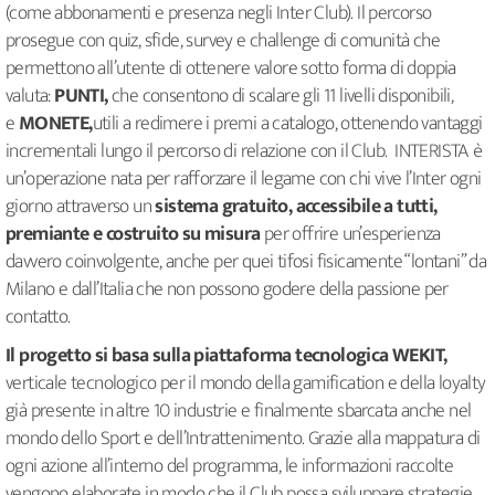
(come abbonamenti e presenza negli Inter Club). Il percorso
prosegue con quiz, sfide, survey e challenge di comunità che
permettono all’utente di ottenere valore sotto forma di doppia
valuta:
PUNTI,
che consentono di scalare gli 11 livelli disponibili,
e
MONETE,
utili a redimere i premi a catalogo, ottenendo vantaggi
incrementali lungo il percorso di relazione con il Club. INTERISTA è
un’operazione nata per rafforzare il legame con chi vive l’Inter ogni
giorno attraverso un
sistema gratuito, accessibile a tutti,
premiante e costruito su misura
per offrire un’esperienza
davvero coinvolgente, anche per quei tifosi fisicamente “lontani” da
Milano e dall’Italia che non possono godere della passione per
contatto.
Il progetto si basa sulla piattaforma tecnologica WEKIT,
verticale tecnologico per il mondo della gamification e della loyalty
già presente in altre 10 industrie e finalmente sbarcata anche nel
mondo dello Sport e dell’Intrattenimento. Grazie alla mappatura di
ogni azione all’interno del programma, le informazioni raccolte
vengono elaborate in modo che il Club possa sviluppare strategie