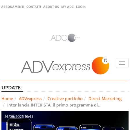
ABBONAMENTI
CONTATTI
ABOUT US
MY ADC
LOGIN
Togg
navi
UPDATE:
Home
ADVexpress
Creative portfolio
Direct Marketing
Inter lancia INTERISTA: il primo programma di…
24/06/2025 16:45