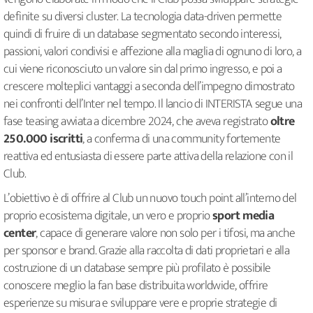
definite su diversi cluster. La tecnologia data-driven permette
quindi di fruire di un database segmentato secondo interessi,
passioni, valori condivisi e affezione alla maglia di ognuno di loro, a
cui viene riconosciuto un valore sin dal primo ingresso, e poi a
crescere molteplici vantaggi a seconda dell’impegno dimostrato
nei confronti dell’Inter nel tempo. Il lancio di INTERISTA segue una
fase teasing avviata a dicembre 2024, che aveva registrato
oltre
250.000 iscritti
, a conferma di una community fortemente
reattiva ed entusiasta di essere parte attiva della relazione con il
Club.
L’obiettivo è di offrire al Club un nuovo touch point all’interno del
proprio ecosistema digitale, un vero e proprio
sport
media
center
, capace di generare valore non solo per i tifosi, ma anche
per sponsor e brand. Grazie alla raccolta di dati proprietari e alla
costruzione di un database sempre più profilato è possibile
conoscere meglio la fan base distribuita worldwide, offrire
esperienze su misura e sviluppare vere e proprie strategie di