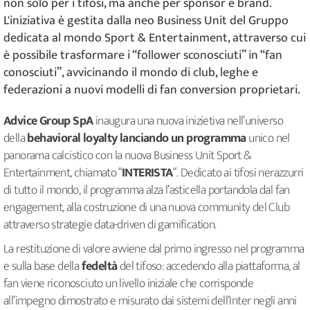
non solo per i tifosi, ma anche per sponsor e brand.
L'iniziativa è gestita dalla neo Business Unit del Gruppo
dedicata al mondo Sport & Entertainment, attraverso cui
è possibile trasformare i “follower sconosciuti” in “fan
conosciuti”, avvicinando il mondo di club, leghe e
federazioni a nuovi modelli di fan conversion proprietari.
Advice Group SpA
inaugura una nuova inizietiva nell’universo
della
behavioral loyalty lanciando un programma
unico nel
panorama calcistico con la nuova Business Unit Sport &
Entertainment, chiamato “
INTERISTA
“. Dedicato ai tifosi nerazzurri
di tutto il mondo, il programma alza l’asticella portandola dal fan
engagement, alla costruzione di una nuova community del Club
attraverso strategie data-driven di gamification.
La restituzione di valore avviene dal primo ingresso nel programma
e sulla base della
fedeltà
del tifoso: accedendo alla piattaforma, al
fan viene riconosciuto un livello iniziale che corrisponde
all’impegno dimostrato e misurato dai sistemi dell’Inter negli anni