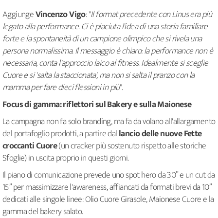
Aggiunge
Vincenzo Vigo
: "
Il format precedente con Linus era più
legato alla performance. Ci è piaciuta l'idea di una storia familiare
forte e la spontaneità di un campione olimpico che si rivela una
persona normalissima. Il messaggio è chiaro: la performance non è
necessaria, conta l'approccio laico al fitness. Idealmente si sceglie
Cuore e si 'salta la staccionata', ma non si salta il pranzo con la
mamma per fare dieci flessioni in più
".
Focus di gamma: riflettori sul Bakery e sulla Maionese
La campagna non fa solo branding, ma fa da volano all'allargamento
del portafoglio prodotti, a partire dal
lancio delle nuove Fette
croccanti Cuore
(un cracker più sostenuto rispetto alle storiche
Sfoglie) in uscita proprio in questi giorni.
Il piano di comunicazione prevede uno spot hero da 30” e un cut da
15” per massimizzare l'awareness, affiancati da formati brevi da 10”
dedicati alle singole linee: Olio Cuore Girasole, Maionese Cuore e la
gamma del bakery salato.