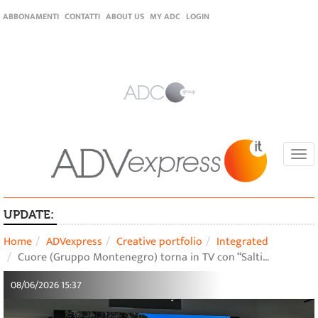
ABBONAMENTI
CONTATTI
ABOUT US
MY ADC
LOGIN
Togg
navi
UPDATE:
Home
ADVexpress
Creative portfolio
Integrated
Cuore (Gruppo Montenegro) torna in TV con “Salti…
08/06/2026 15:37