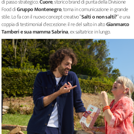
di passo strategico.
Cuore
, storico brand di punta della Divisione
Food di
Gruppo Montenegro
, torna in comunicazione in grande
stile. Lo fa con il nuovo concept creativo “
Salti o non salti?
” e una
coppia di testimonial d'eccezione: il re del salto in alto
Gianmarco
Tamberi e sua mamma Sabrina
, ex saltatrice in lungo.