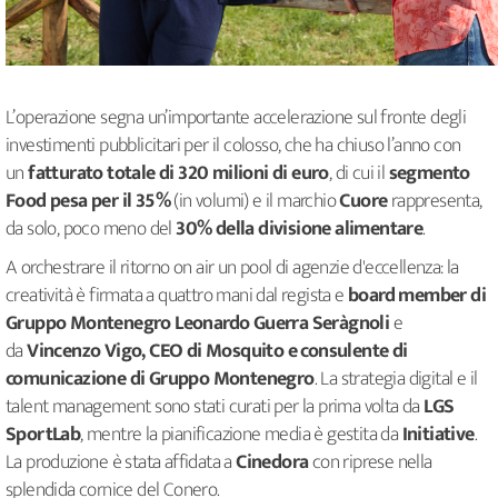
L’operazione segna un’importante accelerazione sul fronte degli
investimenti pubblicitari per il colosso, che ha chiuso l’anno con
un
fatturato totale di 320 milioni di euro
, di cui il
segmento
Food pesa per il 35%
(in volumi) e il marchio
Cuore
rappresenta,
da solo, poco meno del
30% della divisione alimentare
.
A orchestrare il ritorno on air un pool di agenzie d'eccellenza: la
creatività è firmata a quattro mani dal regista e
board member di
Gruppo Montenegro Leonardo Guerra Seràgnoli
e
da
Vincenzo Vigo, CEO di Mosquito e consulente di
comunicazione di Gruppo Montenegro
. La strategia digital e il
talent management sono stati curati per la prima volta da
LGS
SportLab
, mentre la pianificazione media è gestita da
Initiative
.
La produzione è stata affidata a
Cinedora
con riprese nella
splendida cornice del Conero.