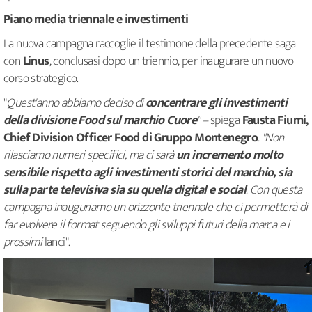
Piano media triennale e investimenti
La nuova campagna raccoglie il testimone della precedente saga
con
Linus
, conclusasi dopo un triennio, per inaugurare un nuovo
corso strategico.
"
Quest'anno abbiamo deciso di
concentrare gli investimenti
della divisione Food sul marchio Cuore
" –
spiega
Fausta Fiumi,
Chief Division Officer Food di Gruppo Montenegro
. "Non
rilasciamo numeri specifici, ma ci sarà
un incremento molto
sensibile rispetto agli investimenti storici del marchio, sia
sulla parte televisiva sia su quella digital e social
. Con questa
campagna inauguriamo un orizzonte triennale che ci permetterà di
far evolvere il format seguendo gli sviluppi futuri della marca e i
prossimi
lanci".