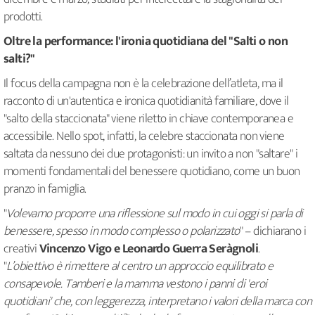
prodotti.
Oltre la performance: l'ironia quotidiana del "Salti o non
salti?"
Il focus della campagna non è la celebrazione dell’atleta, ma il
racconto di un'autentica e ironica quotidianità familiare, dove il
"salto della staccionata" viene riletto in chiave contemporanea e
accessibile. Nello spot, infatti, la celebre staccionata non viene
saltata da nessuno dei due protagonisti: un invito a non "saltare" i
momenti fondamentali del benessere quotidiano, come un buon
pranzo in famiglia.
"
Volevamo proporre una riflessione sul modo in cui oggi si parla di
benessere, spesso in modo complesso o polarizzato
" – dichiarano i
creativi
Vincenzo Vigo e Leonardo Guerra Seràgnoli
.
"
L’obiettivo è rimettere al centro un approccio equilibrato e
consapevole. Tamberi e la mamma vestono i panni di 'eroi
quotidiani' che, con leggerezza, interpretano i valori della marca con