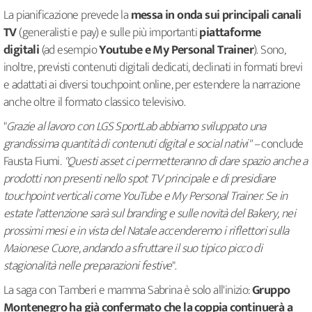
La pianificazione prevede la
messa in onda sui principali canali
TV
(generalisti e pay) e sulle più importanti
piattaforme
digitali
(ad esempio
Youtube e My Personal Trainer
). Sono,
inoltre, previsti contenuti digitali dedicati, declinati in formati brevi
e adattati ai diversi touchpoint online, per estendere la narrazione
anche oltre il formato classico televisivo.
"
Grazie al lavoro con LGS SportLab abbiamo sviluppato una
grandissima quantità di contenuti digital e social nativi" –
conclude
Fausta Fiumi
. "Questi asset ci permetteranno di dare spazio anche a
prodotti non presenti nello spot TV principale e di presidiare
touchpoint verticali come YouTube e My Personal Trainer. Se in
estate l'attenzione sarà sul branding e sulle novità del Bakery, nei
prossimi mesi e in vista del Natale accenderemo i riflettori sulla
Maionese Cuore, andando a sfruttare il suo tipico picco di
stagionalità nelle preparazioni festive
".
La saga con Tamberi e mamma Sabrina è solo all'inizio:
Gruppo
Montenegro ha già confermato che la coppia continuerà a