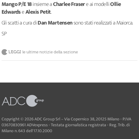
Mango P/E 18
insieme a
Charlee Fraser
e ai modelli
Ollie
Edwards
e
Alexis Petit
.
Gli scatti a cura di
Dan Martensen
sono stati realizzati a Maiorca.
SP
LEGGI
le ultime notizie della sezione
Copyright © 2026 ADC Group Srl – Via Copernico 38, 20125 Milano - P.IVA
03670830961 ADVexpress - Testata giornalistica registrata - Reg. Trib. di
Milano n. 643 dell'17.10.2000