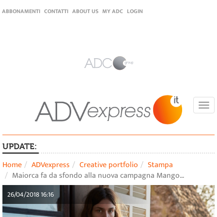
ABBONAMENTI
CONTATTI
ABOUT US
MY ADC
LOGIN
Togg
navi
UPDATE:
Home
ADVexpress
Creative portfolio
Stampa
Maiorca fa da sfondo alla nuova campagna Mango…
26/04/2018 16:16