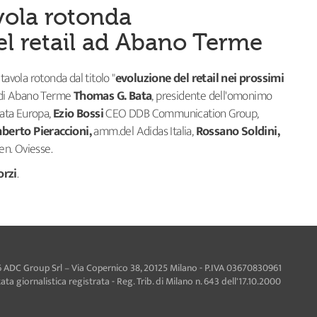
avola rotonda
el retail ad Abano Terme
tavola rotonda dal titolo "
evoluzione del retail nei prossimi
o di Abano Terme
Thomas G. Bata
, presidente dell'omonimo
Bata Europa,
Ezio Bossi
CEO DDB Communication Group,
erto Pieraccioni,
amm.del Adidas Italia,
Rossano Soldini,
Gen. Oviesse.
orzi
.
 ADC Group Srl – Via Copernico 38, 20125 Milano - P.IVA 03670830961
ta giornalistica registrata - Reg. Trib. di Milano n. 643 dell'17.10.2000