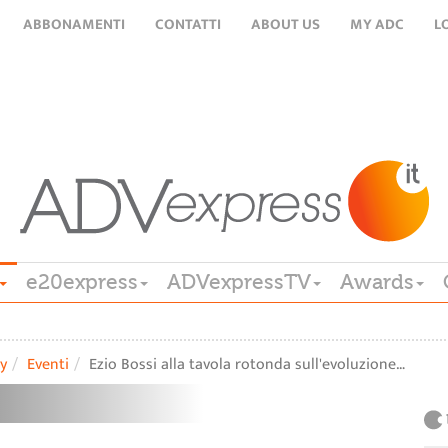
ABBONAMENTI
CONTATTI
ABOUT US
MY ADC
L
e20express
ADVexpressTV
Awards
y
Eventi
Ezio Bossi alla tavola rotonda sull'evoluzione…