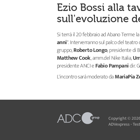
Ezio Bossi alla t
sull'evoluzione d
Si terrà il 20 febbraio ad Abano Terme la 
anni
". Interverranno sul palco del teatr
gruppo,
Roberto Longo
, presidente di 
Matthew Cook
, amm.del Nike Italia,
Umb
presidente ANCI e
Fabio Pampani
dir. 
L'incontro sarà moderato da
MariaPia Z
Copyright © 2026
ADVexpress - Testa