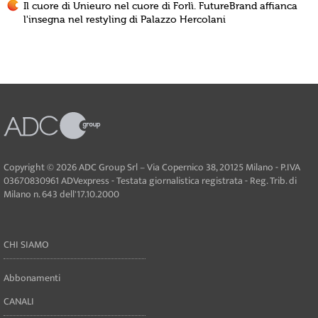
Il cuore di Unieuro nel cuore di Forlì. FutureBrand affianca
l'insegna nel restyling di Palazzo Hercolani
Copyright © 2026 ADC Group Srl – Via Copernico 38, 20125 Milano - P.IVA
03670830961 ADVexpress - Testata giornalistica registrata - Reg. Trib. di
Milano n. 643 dell'17.10.2000
CHI SIAMO
Abbonamenti
CANALI