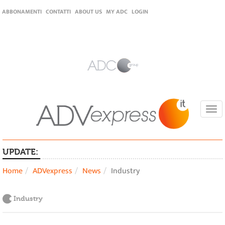
ABBONAMENTI
CONTATTI
ABOUT US
MY ADC
LOGIN
Togg
navi
UPDATE:
Home
ADVexpress
News
Industry
Industry