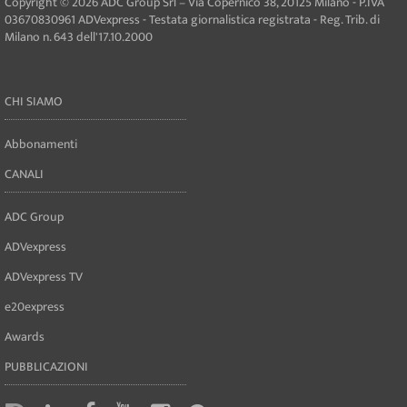
Copyright © 2026 ADC Group Srl – Via Copernico 38, 20125 Milano - P.IVA
03670830961 ADVexpress - Testata giornalistica registrata - Reg. Trib. di
Milano n. 643 dell'17.10.2000
CHI SIAMO
Abbonamenti
CANALI
ADC Group
ADVexpress
ADVexpress TV
e20express
Awards
PUBBLICAZIONI