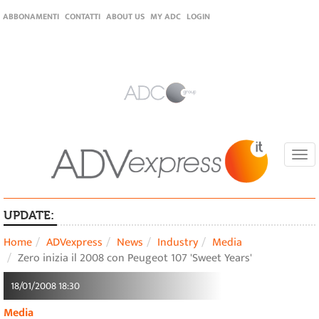
ABBONAMENTI
CONTATTI
ABOUT US
MY ADC
LOGIN
Togg
navi
UPDATE:
Home
ADVexpress
News
Industry
Media
Zero inizia il 2008 con Peugeot 107 'Sweet Years'
18/01/2008 18:30
Media