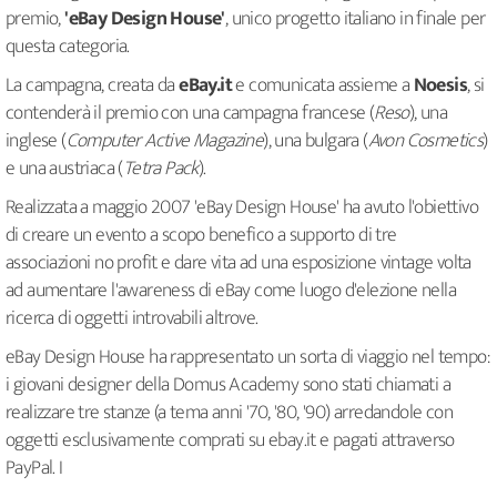
premio,
'eBay Design House'
, unico progetto italiano in finale per
questa categoria.
La campagna, creata da
eBay.it
e comunicata assieme a
Noesis
, si
contenderà il premio con una campagna francese (
Reso
), una
inglese (
Computer Active Magazine
), una bulgara (
Avon Cosmetics
)
e una austriaca (
Tetra Pack
).
Realizzata a maggio 2007 'eBay Design House' ha avuto l'obiettivo
di creare un evento a scopo benefico
a supporto di tre
associazioni no profit e dare vita ad una esposizione vintage volta
ad aumentare l'awareness di eBay come luogo d'elezione nella
ricerca di oggetti introvabili altrove.
eBay Design House ha rappresentato un sorta di viaggio nel tempo:
i giovani designer della Domus Academy sono stati chiamati a
realizzare tre stanze (a tema anni '70, '80, '90) arredandole con
oggetti esclusivamente comprati su ebay.it e pagati attraverso
PayPal. I