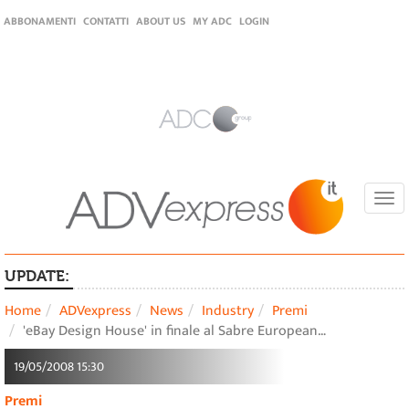
ABBONAMENTI
CONTATTI
ABOUT US
MY ADC
LOGIN
Togg
navi
UPDATE:
Home
ADVexpress
News
Industry
Premi
'eBay Design House' in finale al Sabre European…
19/05/2008 15:30
Premi