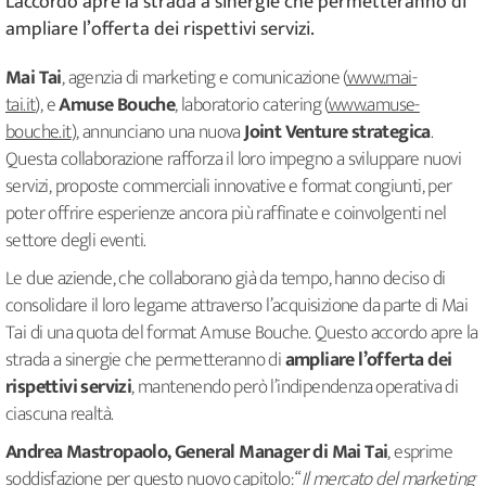
L'accordo apre la strada a sinergie che permetteranno di
ampliare l’offerta dei rispettivi servizi.
Mai Tai
, agenzia di marketing e comunicazione (
www.mai-
tai.it
), e
Amuse Bouche
, laboratorio catering (
www.amuse-
bouche.it
), annunciano una nuova
Joint Venture strategica
.
Questa collaborazione rafforza il loro impegno a sviluppare nuovi
servizi, proposte commerciali innovative e format congiunti, per
poter offrire esperienze ancora più raffinate e coinvolgenti nel
settore degli eventi.
Le due aziende, che collaborano già da tempo, hanno deciso di
consolidare il loro legame attraverso l’acquisizione da parte di Mai
Tai di una quota del format Amuse Bouche. Questo accordo apre la
strada a sinergie che permetteranno di
ampliare l’offerta dei
rispettivi servizi
, mantenendo però l’indipendenza operativa di
ciascuna realtà.
Andrea Mastropaolo, General Manager di Mai Tai
, esprime
soddisfazione per questo nuovo capitolo: “
Il mercato del marketing