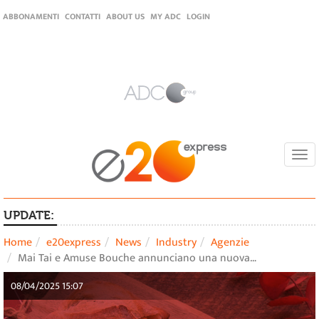
ABBONAMENTI
CONTATTI
ABOUT US
MY ADC
LOGIN
Togg
navi
UPDATE:
Home
e20express
News
Industry
Agenzie
Mai Tai e Amuse Bouche annunciano una nuova…
08/04/2025 15:07