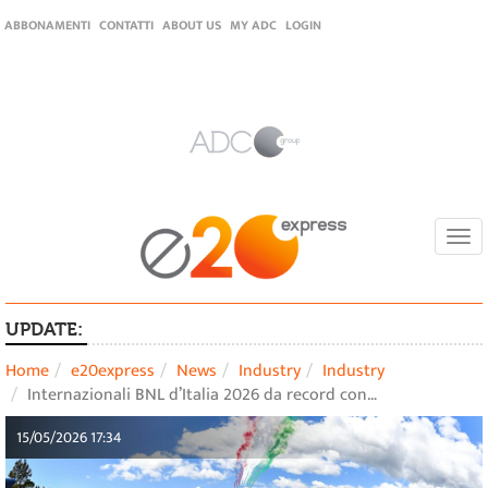
ABBONAMENTI
CONTATTI
ABOUT US
MY ADC
LOGIN
Togg
navi
UPDATE:
Home
e20express
News
Industry
Industry
Internazionali BNL d’Italia 2026 da record con…
15/05/2026 17:34