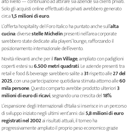
alto livello — continuano ad attirare sia aziende sia clienti privati.
Solo gli acquisti online effettuati da privati avrebbero generato
circa
1,5 milioni di euro
.
L’offerta hospitality del Foro Italico ha puntato anche sull’
alta
cucina
: diverse
stelle Michelin
presenti nell’area corporate
sarebbero state dedicate alla players’ lounge, rafforzando il
posizionamento internazionale dell’evento.
Novità rilevanti anche per il
Fan Village
, ampliato con padiglioni
coperti estesi su
6.500 metri quadrati
. Le aziende presenti tra
retail e food & beverage sarebbero salite a
31
rispetto alle
27 del
2025
, con una partecipazione quotidiana stimata attorno alle
60
mila persone
. Questo comparto avrebbe prodotto ulteriori
3
milioni di euro di ricavi
, segnando una crescita del
18%
.
L’espansione degli Internazionali d'Italia si inserisce in un percorso
di sviluppo iniziato negli ultimi vent’anni: dai
5,8 milioni di euro
registrati nel 2002
ai risultati attuali, il torneo ha
progressivamente ampliato il proprio peso economico grazie