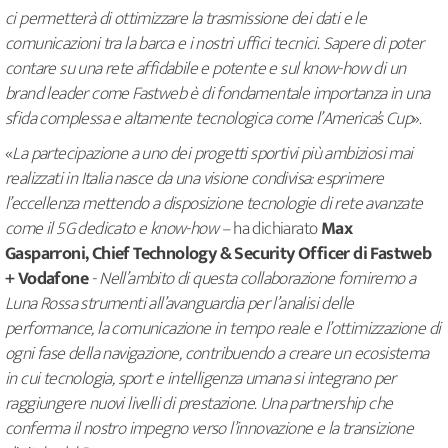
ci permetterà di ottimizzare la trasmissione dei dati e le
comunicazioni tra la barca e i nostri uffici tecnici. Sapere di poter
contare su una rete affidabile e potente e sul know-how di un
brand leader
come Fastweb è di fondamentale importanza in una
sfida complessa e altamente tecnologica come l’America’s Cup
».
«
La partecipazione a uno dei progetti sportivi più ambiziosi mai
realizzati in Italia nasce da una visione condivisa: esprimere
l’eccellenza mettendo a disposizione tecnologie di rete avanzate
come il 5G dedicato e know-how –
ha dichiarato
Max
Gasparroni, Chief Technology & Security Officer di Fastweb
+ Vodafone
- Nell’ambito di questa collaborazione forniremo a
Luna Rossa strumenti all’avanguardia per l’analisi delle
performance, la comunicazione in tempo reale e l’ottimizzazione di
ogni fase della navigazione, contribuendo a creare un ecosistema
in cui tecnologia, sport e intelligenza umana si integrano per
raggiungere nuovi livelli di prestazione. Una partnership che
conferma il nostro impegno verso l’innovazione e la transizione