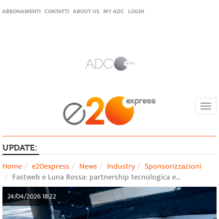
ABBONAMENTI
CONTATTI
ABOUT US
MY ADC
LOGIN
Togg
navi
UPDATE:
Home
e20express
News
Industry
Sponsorizzazioni
Fastweb e Luna Rossa: partnership tecnologica e…
24/04/2026 18:22