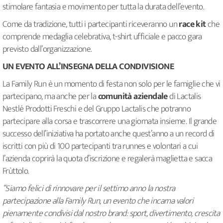
stimolare fantasia e movimento per tutta la durata dell’evento.
Come da tradizione, tutti i partecipanti riceveranno un
race kit
che
comprende medaglia celebrativa, t-shirt ufficiale e pacco gara
previsto dall’organizzazione.
UN EVENTO ALL’INSEGNA DELLA CONDIVISIONE
La Family Run è un momento di festa non solo per le famiglie che vi
partecipano, ma anche per la
comunità aziendale
di Lactalis
Nestlé Prodotti Freschi e del Gruppo Lactalis che potranno
partecipare alla corsa e trascorrere una giornata insieme. Il grande
successo dell’iniziativa ha portato anche quest’anno a un record di
iscritti con più di 100 partecipanti tra runnes e volontari a cui
l’azienda coprirà la quota d’iscrizione e regalerà maglietta e sacca
Frùttolo.
“Siamo felici di rinnovare per il settimo anno la nostra
partecipazione alla Family Run, un evento che incarna valori
pienamente condivisi dal nostro brand: sport, divertimento, crescita