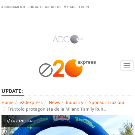
ABBONAMENTI
CONTATTI
ABOUT US
MY ADC
LOGIN
Togg
navi
UPDATE:
Home
e20express
News
Industry
Sponsorizzazioni
Frùttolo protagonista della Milano Family Run…
31/03/2026 18:41