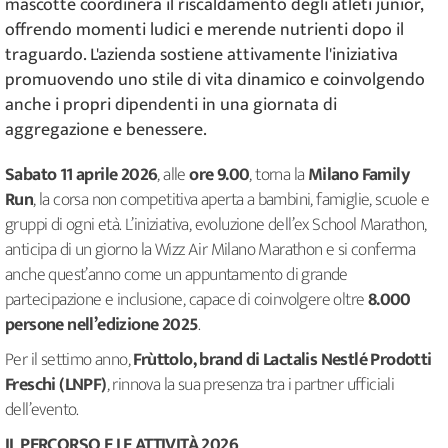
mascotte coordinerà il riscaldamento degli atleti junior,
offrendo momenti ludici e merende nutrienti dopo il
traguardo. L'azienda sostiene attivamente l'iniziativa
promuovendo uno stile di vita dinamico e coinvolgendo
anche i propri dipendenti in una giornata di
aggregazione e benessere.
Sabato 11 aprile 2026
, alle
ore 9.00
, torna la
Milano Family
Run
, la corsa non competitiva aperta a bambini, famiglie, scuole e
gruppi di ogni età. L’iniziativa, evoluzione dell’ex School Marathon,
anticipa di un giorno la Wizz Air Milano Marathon e si conferma
anche quest’anno come un appuntamento di grande
partecipazione e inclusione, capace di coinvolgere oltre
8.000
persone nell’edizione 2025
.
Per il settimo anno,
Frùttolo, brand di Lactalis Nestlé Prodotti
Freschi (LNPF)
, rinnova la sua presenza tra i partner ufficiali
dell’evento.
IL PERCORSO E LE ATTIVITÀ 2026