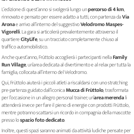
L’edizione di quest’anno si svolgerà lungo un
percorso di 4 km
,
rinnovato e pensato per essere adatto a tutti, con partenza da
Via
Arona
e arrivo all’interno del suggestivo
Velodromo Maspes-
Vigorelli
. La gara si articolerà prevalentemente attraverso il
quartiere
CityLife
, su un tracciato completamente chiuso al
traffico automobilistico.
Anche quest’anno, Frùttolo accoglierà i partecipanti nella
Family
Run Village
, un’area dedicata al divertimento e al relax per tutta la
famiglia, collocata all’interno del Velodromo.
Qui, Frùttolo aiuterà i piccoli atleti a riscaldarsi con uno stratching
pre-partenza guidato dall’iconica
Mucca di Frùttolo
, trasformata
per l’occasione in un allegro personal trainer; un’
area merenda
li
attenderà invece per fare il pieno di energie con prodotti Frùttolo,
mentre potranno scattarsi un ricordo in compagnia della mascotte
presso lo
spazio foto dedicato
.
Inoltre, questi spazi saranno animati da attività ludiche pensate per