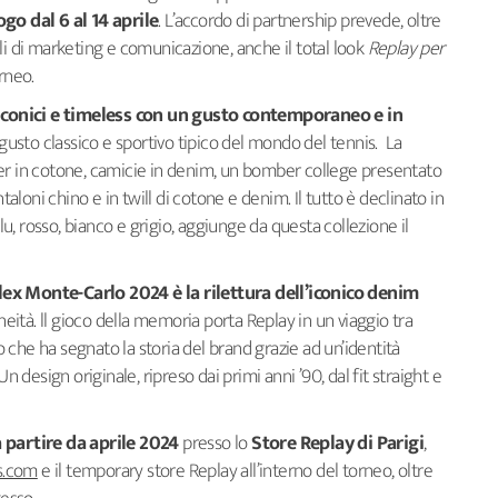
go dal 6 al 14 aprile
. L’accordo di partnership prevede, oltre
riali di marketing e comunicazione, anche il total look
Replay per
orneo.
i iconici e timeless con un gusto contemporaneo e in
l gusto classico e sportivo tipico del mondo del tennis. La
er in cotone, camicie in denim, un bomber college presentato
ntaloni chino e in twill di cotone e denim. Il tutto è declinato in
blu, rosso, bianco e grigio, aggiunge da questa collezione il
lex Monte-Carlo 2024 è la rilettura dell’iconico denim
ità. ll gioco della memoria porta Replay in un viaggio tra
che ha segnato la storia del brand grazie ad un’identità
esign originale, ripreso dai primi anni ’90, dal fit straight e
a partire da aprile 2024
presso lo
Store Replay di Parigi
,
s.com
e il temporary store Replay all’interno del torneo, oltre