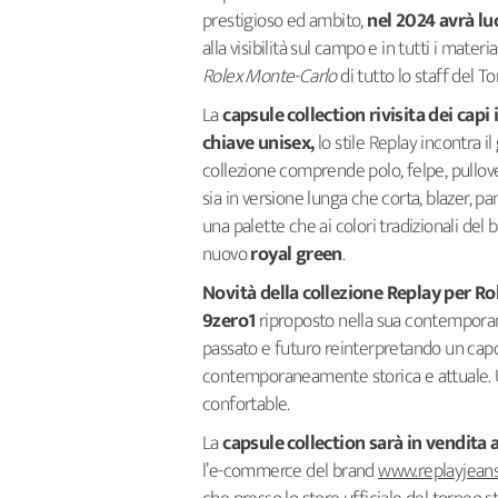
prestigioso ed ambito,
nel 2024 avrà luo
alla visibilità sul campo e in tutti i mate
Rolex Monte-Carlo
di tutto lo staff del T
La
capsule collection rivisita dei cap
chiave unisex,
lo stile Replay incontra i
collezione comprende polo, felpe, pullov
sia in versione lunga che corta, blazer, pa
una palette che ai colori tradizionali del 
nuovo
royal
green
.
Novità della collezione Replay per Ro
9zero1
riproposto nella sua contemporane
passato e futuro reinterpretando un capo 
contemporaneamente storica e attuale. Un d
confortable.
La
capsule collection sarà in vendita 
l’e-commerce del brand
www.replayjean