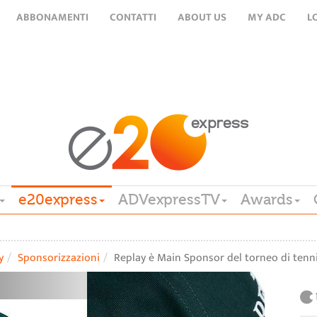
ABBONAMENTI
CONTATTI
ABOUT US
MY ADC
L
e20express
ADVexpressTV
Awards
y
Sponsorizzazioni
Replay è Main Sponsor del torneo di tenn