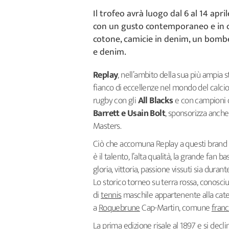
Il trofeo avrà luogo dal 6 al 14 april
con un gusto contemporaneo e in ch
cotone, camicie in denim, un bomber 
e denim.
Replay
, nell’ambito della sua più ampia s
fianco di eccellenze nel mondo del calcio
rugby con gli
All Blacks
e con campioni 
Barrett e Usain Bolt
, sponsorizza anche
Masters.
Ciò che accomuna Replay a questi brand d
è il talento, l’alta qualità, la grande fan 
gloria, vittoria, passione vissuti sia dur
Lo storico torneo su terra rossa, conosc
di
tennis
maschile appartenente alla cat
a
Roquebrune
Cap-Martin, comune
fran
La prima edizione risale al 1897 e si decl