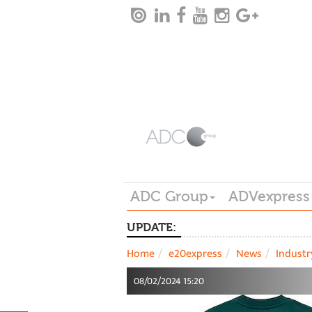
ADC Group
ADVexpress
UPDATE:
Home
e20express
News
Industr
08/02/2024 15:20