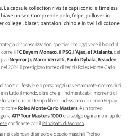
e. La capsule collection rivisita capi iconici e timeless
iave unisex. Comprende polo, felpe, pullover in
college , blazer, pantaloni chino e in twill di cotone
trategia di sponsorizzazioni sportive che oggi vede il brand al
 come il F
C Bayern Monaco, il PSG, l’Ajax, e l’Atalanta
, del
quali
Neymar Jr, Marco Verratti, Paulo Dybala, Beauden
 nel 2024 il prestigioso torneo di tennis Rolex Monte-Carlo
i sport e lifestyle e a personaggi universalmente riconosciuti
base in tutto il mondo, oltre che gli indimenticabili momenti di
ante lo sport che nel tempo libero indossando un denim Replay.
iuto come
Rolex Monte-Carlo Masters
, è un torneo
egoria
ATP Tour Masters 1000
e si svolge ogni anno in aprile
cese
confinante con il
Principato di Monaco
.
ina nei calendari di singolo e doppio maschili. Trofeo