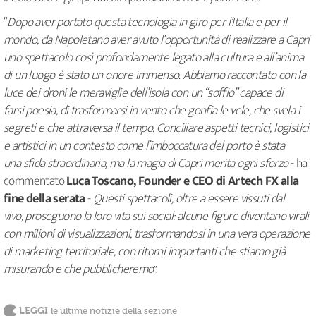
“
Dopo aver portato questa tecnologia in giro per l’Italia e per il
mondo, da Napoletano aver avuto l’opportunità di realizzare a Capri
uno spettacolo così profondamente legato alla cultura e all’anima
di un luogo è stato un onore immenso. Abbiamo raccontato con la
luce dei droni le meraviglie dell’isola con un “soffio” capace di
farsi poesia, di trasformarsi in vento che gonfia le vele, che svela i
segreti e che attraversa il tempo. Conciliare aspetti tecnici, logistici
e artistici in un contesto come l’imboccatura del porto è stata
una sfida straordinaria, ma la magia di Capri merita ogni sforzo
- ha
commentato
Luca Toscano, Founder e CEO di Artech FX alla
fine della serata
-
Questi spettacoli, oltre a essere vissuti dal
vivo, proseguono la loro vita sui social: alcune figure diventano virali
con milioni di visualizzazioni, trasformandosi in una vera operazione
di marketing territoriale, con ritorni importanti che stiamo già
misurando e che pubblicheremo
”.
LEGGI
le ultime notizie della sezione