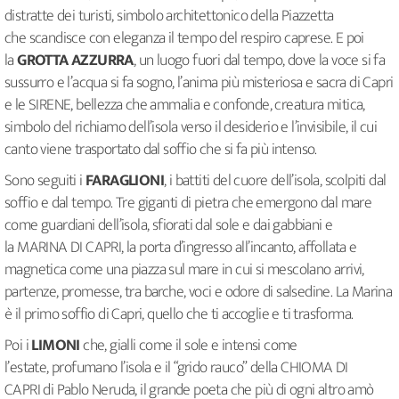
distratte dei turisti, simbolo architettonico della Piazzetta
che scandisce con eleganza il tempo del respiro caprese. E poi
la
GROTTA AZZURRA
, un luogo fuori dal tempo, dove la voce si fa
sussurro e l’acqua si fa sogno, l’anima più misteriosa e sacra di Capri
e le SIRENE, bellezza che ammalia e confonde, creatura mitica,
simbolo del richiamo dell’isola verso il desiderio e l’invisibile, il cui
canto viene trasportato dal soffio che si fa più intenso.
Sono seguiti i
FARAGLIONI
, i battiti del cuore dell’isola, scolpiti dal
soffio e dal tempo. Tre giganti di pietra che emergono dal mare
come guardiani dell’isola, sfiorati dal sole e dai gabbiani e
la MARINA DI CAPRI, la porta d’ingresso all’incanto, affollata e
magnetica come una piazza sul mare in cui si mescolano arrivi,
partenze, promesse, tra barche, voci e odore di salsedine. La Marina
è il primo soffio di Capri, quello che ti accoglie e ti trasforma.
Poi i
LIMONI
che, gialli come il sole e intensi come
l’estate, profumano l’isola e il “grido rauco” della CHIOMA DI
CAPRI di Pablo Neruda, il grande poeta che più di ogni altro amò