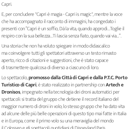
Capri.
E, per concludere "Capri è magia - Capri is magic", mentre la voce
che ha accompagnato il racconto di immagini, ha congedato i
presenti con “Capri è un soffio, Dà la vita, quando approdi…Toglie il
respiro con la sua bellezza…Ti lascia senza fiato, quando vai via…”.
Una storia che non ha voluto spiegare in modo didascalico
ma coinvolgere tutti gli spettatori attraverso un testo rimasto
aperto, ricco di citazioni e suggestioni, che è stato capace
di trasmettere qualcosa di diverso a ciascuno di loro.
Lo spettacolo,
promosso dalla Città di Capri e dalla P.T.C. Porto
Turistico di Capri
, è stato realizzato in partnership con
Artech e
Dronisos
, impegnato nella tecnologia dei droni automatici per
spettacoli: si tratta del gruppo che detiene il record italiano del
maggior numero di droni in volo; lo stesso gruppo che ha dato vita
ad alcune delle più belle operazioni di questo tipo mai fatte in Italia
e in Europa, come il primo volo su una meraviglia del mondo
il Colosseo e gli spettacoli quotidiani di Disneyland Paris.