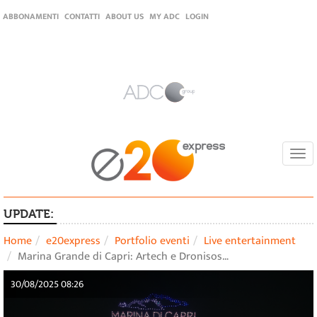
ABBONAMENTI
CONTATTI
ABOUT US
MY ADC
LOGIN
Togg
navi
UPDATE:
Home
e20express
Portfolio eventi
Live entertainment
Marina Grande di Capri: Artech e Dronisos…
30/08/2025 08:26