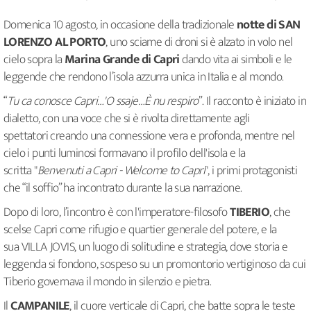
Domenica 10 agosto, in occasione della tradizionale
notte di SAN
LORENZO AL PORTO
, uno sciame di droni si è alzato in volo nel
cielo sopra la
Marina Grande di Capri
dando vita ai simboli e le
leggende che rendono l’isola azzurra unica in Italia e al mondo.
“
Tu ca conosce Capri…'O ssaje…È nu respiro
”. Il racconto è iniziato in
dialetto, con una voce che si è rivolta direttamente agli
spettatori creando una connessione vera e profonda, mentre nel
cielo i punti luminosi formavano il profilo dell'isola e la
scritta "
Benvenuti a Capri - Welcome to Capri
", i primi protagonisti
che “il soffio” ha incontrato durante la sua narrazione.
Dopo di loro, l’incontro è con l'imperatore-filosofo
TIBERIO
, che
scelse Capri come rifugio e quartier generale del potere, e la
sua VILLA JOVIS, un luogo di solitudine e strategia, dove storia e
leggenda si fondono, sospeso su un promontorio vertiginoso da cui
Tiberio governava il mondo in silenzio e pietra.
Il
CAMPANILE
, il cuore verticale di Capri, che batte sopra le teste