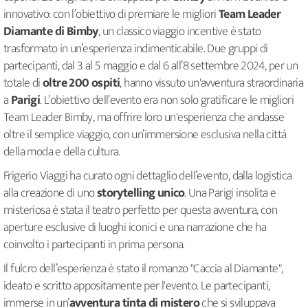
innovativo: con l’obiettivo di premiare le migliori
Team Leader
Diamante di Bimby
, un classico viaggio incentive è stato
trasformato in un’esperienza indimenticabile. Due gruppi di
partecipanti, dal 3 al 5 maggio e dal 6 all’8 settembre 2024, per un
totale di
oltre 200 ospiti
, hanno vissuto un'avventura straordinaria
a
Parigi
. L’obiettivo dell’evento era non solo gratificare le migliori
Team Leader Bimby, ma offrire loro un'esperienza che andasse
oltre il semplice viaggio, con un’immersione esclusiva nella città
della moda e della cultura.
Frigerio Viaggi ha curato ogni dettaglio dell’evento, dalla logistica
alla creazione di uno
storytelling unico
. Una Parigi insolita e
misteriosa è stata il teatro perfetto per questa avventura, con
aperture esclusive di luoghi iconici e una narrazione che ha
coinvolto i partecipanti in prima persona.
Il fulcro dell’esperienza è stato il romanzo "Caccia al Diamante",
ideato e scritto appositamente per l'evento. Le partecipanti,
immerse in un’
avventura tinta di mistero
che si sviluppava