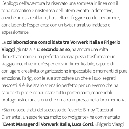
L’epilogo dell'avventura ha riservato una sorpresa in linea con il
tono romantico e misterioso dell'intero evento: la detective,
anziché arrestare il ladro, ha scelto di fuggire con lui per amore,
concludendo l’esperienza con un twist narrativo inatteso e
appassionante.
La
collaborazione consolidata tra Vorwerk Italia e Frigerio
Viaggi
, giunta al suo
secondo anno
, ha ancora una volta
dimostrato come una perfetta sinergia possa trasformare un
viaggio incentive in un'esperienza indimenticabile, capace di
coniugare creatività, organizzazione impeccabile e momenti di pura
emozione. Parigi, con le sue atmosfere uniche e i suoi segreti
nascosti, si è rivelata lo scenario perfetto per un evento che ha
saputo stupire e conquistare tutti i partecipanti, rendendoli
protagonisti di una storia che rimarrà impressa nella loro memoria.
«Siamo soddisfatti del successo dell'evento Bimby “Caccia al
Diamante”, un'esperienza molto coinvolgente» ha commentato
l’
Event Manager di Vorwerk Italia, Luca Corsi
. «Frigerio Viaggi