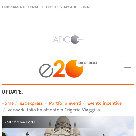
ABBONAMENTI
CONTATTI
ABOUT US
MY ADC
LOGIN
Togg
navi
UPDATE:
Home
e20express
Portfolio eventi
Evento incentive
Vorwerk Italia ha affidato a Frigerio Viaggi la…
25/09/2024 17:20