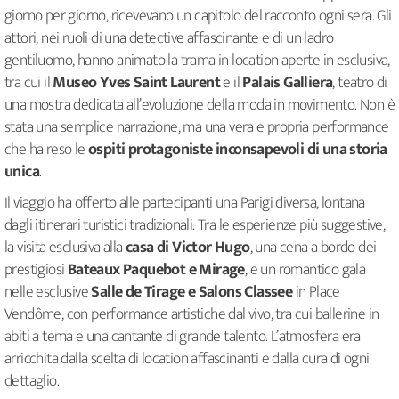
giorno per giorno, ricevevano un capitolo del racconto ogni sera. Gli
attori, nei ruoli di una detective affascinante e di un ladro
gentiluomo, hanno animato la trama in location aperte in esclusiva,
tra cui il
Museo Yves Saint Laurent
e il
Palais Galliera
, teatro di
una mostra dedicata all’evoluzione della moda in movimento. Non è
stata una semplice narrazione, ma una vera e propria performance
che ha reso le
ospiti protagoniste inconsapevoli di una storia
unica
.
Il viaggio ha offerto alle partecipanti una Parigi diversa, lontana
dagli itinerari turistici tradizionali. Tra le esperienze più suggestive,
la visita esclusiva alla
casa di Victor Hugo
, una cena a bordo dei
prestigiosi
Bateaux Paquebot e Mirage
, e un romantico gala
nelle esclusive
Salle de Tirage e Salons Classee
in Place
Vendôme, con performance artistiche dal vivo, tra cui ballerine in
abiti a tema e una cantante di grande talento. L’atmosfera era
arricchita dalla scelta di location affascinanti e dalla cura di ogni
dettaglio.