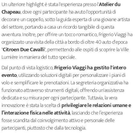
Un ulteriore highlight è stata l'esperienza presso l'
Atelier du
Chapeau
, dove ogni partecipante ha avuto l'opportunità di
decorare un cappello, sotto la guida esperta di una giovane artista
del settore, portando a casa un ricordo tangibile di questa
avventura. Inoltre, per offrire un tocco romantico, Frigerio Viaggi ha
organizzato una visita della città a bordo di oltre 40 auto d'epoca
"
Citroen Due Cavalli
", permettendo alle ospiti di scoprire la Ville
Lumière in maniera del tutto speciale.
Dal punto di vista logistico,
Frigerio Viaggi ha gestito l'intero
evento
, utilizzando soluzioni digitali per personalizzare i piani di
volo e semplificare le prenotazioni. La segreteria organizzativa ha
funzionato attraverso strumenti digitali, offrendo un'assistenza
dedicata e su misura per ogni partecipante. Tuttavia, la vera
innovazione è stata la scelta di
privilegiare le relazioni umane e
l’interazione fisica nelle attività
, lasciando che l’esperienza
fosse scandita dal coinvolgimento attivo e personale delle
partecipanti, piuttosto che dalla tecnologia.