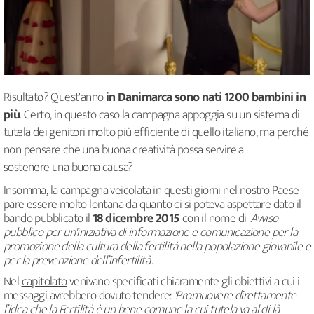
Risultato? Quest'anno
in Danimarca sono nati 1200 bambini in
più
. Certo, in questo caso la campagna appoggia su un sistema di
tutela dei genitori molto più efficiente di quello italiano, ma perché
non pensare che una buona creatività possa servire a
sostenere
una buona causa?
Insomma, la campagna veicolata in questi giorni nel nostro Paese
pare essere molto lontana da quanto ci si poteva aspettare dato il
bando pubblicato il
18 dicembre 2015
con il nome di '
Avviso
pubblico per un'iniziativa di informazione e comunicazione per la
promozione della cultura della fertilità nella popolazione giovanile e
per la prevenzione dell’infertilità
'.
Nel
capitolato
venivano specificati chiaramente gli obiettivi a cui i
messaggi avrebbero dovuto tendere:
'Promuovere direttamente
l’idea che la Fertilità è un bene comune la cui tutela va al di là