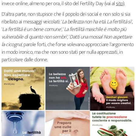
invece online, almeno per ora, il sito del Fertility Day (vai al
sito
).
D'altra parte, non stupisce che il popolo dei social e non solo si sia
ribellato ai messaggi veicolati: '
La bellezza non ha età. La fertilità sì'
,
'
La fertilità è un bene comune'
, '
La fertilità maschile è molto più
vulnerabile di quanto non sembri'
, '
Datti una mossa! Non aspettare
la cicogna'
, parole forti, che forse volevano approcciare l'argomento
in modo ironico, ma che non sono stati per nulla apprezzati, in
particolare dalle donne.