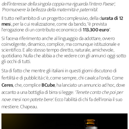
dell’interesse della singola coppia ma riguarda l'intero Paese'
;
'Promuovere la bellezza della maternità e paternità'
.
Il tutto nell'ambito di un progetto complessivo, della d
urata di 12
mes
i, per la cui realizzazione, come da bando, "è prevista
l'erogazione di un contributo economico di
113.300 euro
".
Si faceva riferimento anche al linguaggio da adottare, ovvero
coinvolgente, dinamico, complice, ma comunque istituzionale e
scientifico. E allo stesso tempo diretto, naturale, amichevole,
quotidiano. Nulla che abbia a che vedere con gli annunci oggi sotto
gli occhi di tutti.
Sta di fatto che mentre gli italiani in questi giorni discutono di
fertilità e di pubblicità c'è, come sempre, chi cavalca l'onda. Come
Ceres
, che, complice
BCube
, ha lanciato un annuncio ad hoc, dove
accanto a una bottiglia di birra si legge:
'Tenete conto che poi per
nove mesi non potete bere'
. Ecco l'abilità di chi fa dell'ironia il suo
mestiere. Chapeau.