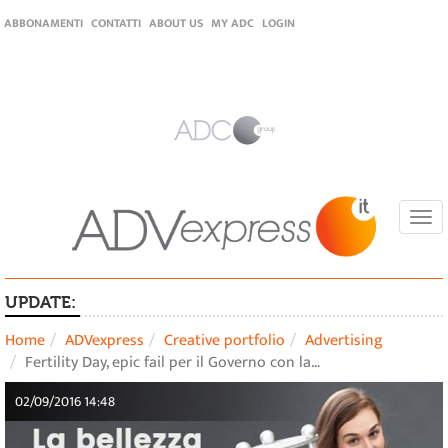
ABBONAMENTI
CONTATTI
ABOUT US
MY ADC
LOGIN
Togg
navi
UPDATE:
Home
ADVexpress
Creative portfolio
Advertising
Fertility Day, epic fail per il Governo con la…
02/09/2016 14:48