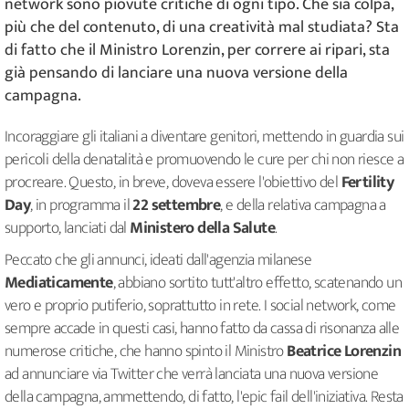
network sono piovute critiche di ogni tipo. Che sia colpa,
più che del contenuto, di una creatività mal studiata? Sta
di fatto che il Ministro Lorenzin, per correre ai ripari, sta
già pensando di lanciare una nuova versione della
campagna.
Incoraggiare gli italiani a diventare genitori, mettendo in guardia sui
pericoli della denatalità e promuovendo le cure per chi non riesce a
procreare. Questo, in breve, doveva essere l'obiettivo del
Fertility
Day
, in programma il
22 settembre
, e della relativa campagna a
supporto, lanciati dal
Ministero della Salute
.
Peccato che gli annunci, ideati dall'agenzia milanese
Mediaticamente
, abbiano sortito tutt'altro effetto, scatenando un
vero e proprio putiferio, soprattutto in rete. I social network, come
sempre accade in questi casi, hanno fatto da cassa di risonanza alle
numerose critiche, che hanno spinto il Ministro
Beatrice Lorenzin
ad annunciare via Twitter che verrà lanciata una nuova versione
della campagna, ammettendo, di fatto, l'epic fail dell'iniziativa. Resta