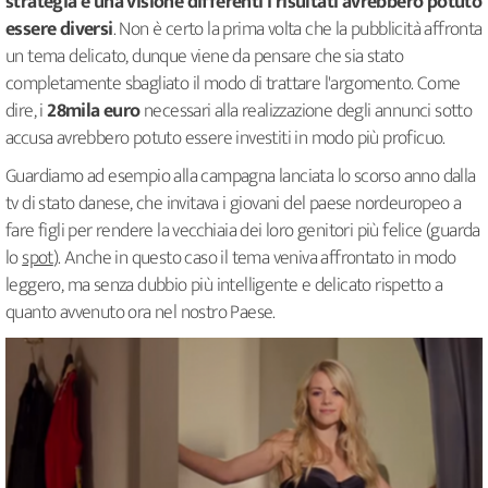
strategia e una visione differenti i risultati avrebbero potuto
essere diversi
. Non è certo la prima volta che la pubblicità affronta
un tema delicato, dunque viene da pensare che sia stato
completamente sbagliato il modo di trattare l'argomento. Come
dire, i
28mila euro
necessari alla realizzazione degli annunci sotto
accusa avrebbero potuto essere investiti in modo più proficuo.
Guardiamo ad esempio alla campagna lanciata lo scorso anno dalla
tv di stato danese, che invitava i giovani del paese nordeuropeo a
fare figli per rendere la vecchiaia dei loro genitori più felice (guarda
lo
spot
). Anche in questo caso il tema veniva affrontato in modo
leggero, ma senza dubbio più intelligente e delicato rispetto a
quanto avvenuto ora nel nostro Paese.